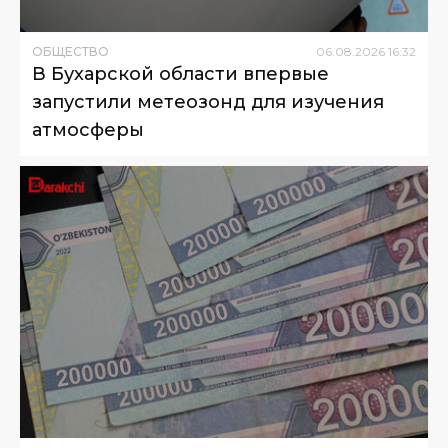
ОБЩЕСТВО
06
.
08
.
2026
16
:
32
В Бухарской области впервые
запустили метеозонд для изучения
атмосферы