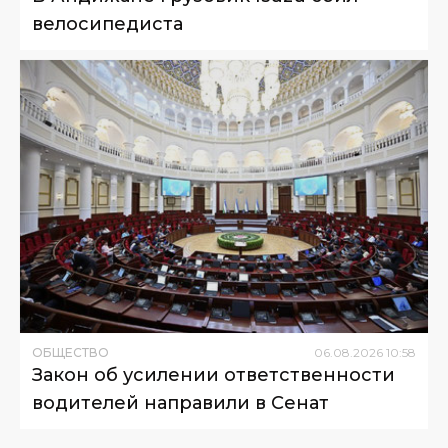
велосипедиста
ОБЩЕСТВО
06
.
08
.
2026
10
:
58
Закон об усилении ответственности
водителей направили в Сенат