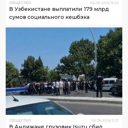
ОБЩЕСТВО
06
.
08
.
2026
16
:
24
В Узбекистане выплатили 179 млрд
сумов социального кешбэка
ОБЩЕСТВО
06
.
08
.
2026
11
:
27
В Андижане грузовик Isuzu сбил