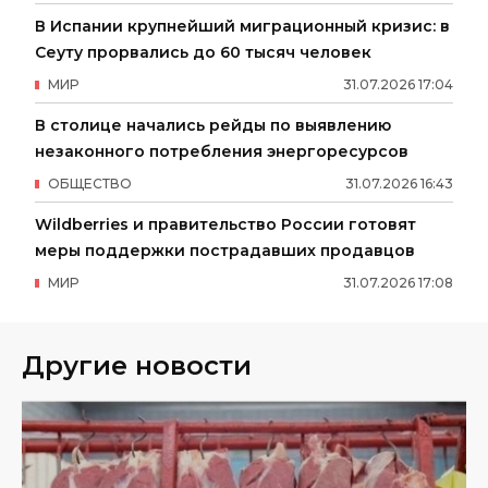
В Испании крупнейший миграционный кризис: в
Сеуту прорвались до 60 тысяч человек
МИР
31
.
07
.
2026
17
:
04
В столице начались рейды по выявлению
незаконного потребления энергоресурсов
ОБЩЕСТВО
31
.
07
.
2026
16
:
43
Wildberries и правительство России готовят
меры поддержки пострадавших продавцов
МИР
31
.
07
.
2026
17
:
08
Другие новости