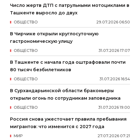
Число жертв ДТП с патрульными мотоциклами в
Ташкенте выросло до двух
ОБЩЕСТВО
29
.
07
.
2026
06
:
50
В Чирчике открыли круглосуточную
гастрономическую улицу
ОБЩЕСТВО
31
.
07
.
2026
17
:
07
В Ташкенте с начала года оштрафовали почти
80 тысяч безбилетников
ОБЩЕСТВО
31
.
07
.
2026
16
:
54
В Сурхандарьинской области браконьеры
открыли огонь по сотрудникам заповедника
ОБЩЕСТВО
31
.
07
.
2026
19
:
00
Россия снова ужесточает правила пребывания
мигрантов: что изменится с 2027 года
МИР
27
.
07
.
2026
07
:
21