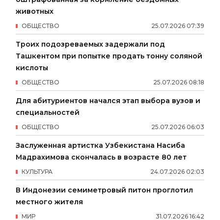
животных
ОБЩЕСТВО
25
.
07
.
2026
07
:
39
Троих подозреваемых задержали под
Ташкентом при попытке продать тонну соляной
кислоты
ОБЩЕСТВО
25
.
07
.
2026
08
:
18
Для абитуриентов начался этап выбора вузов и
специальностей
ОБЩЕСТВО
25
.
07
.
2026
06
:
03
Заслуженная артистка Узбекистана Насиба
Мадрахимова скончалась в возрасте 80 лет
КУЛЬТУРА
24
.
07
.
2026
02
:
03
В Индонезии семиметровый питон проглотил
местного жителя
МИР
31
.
07
.
2026
16
:
42