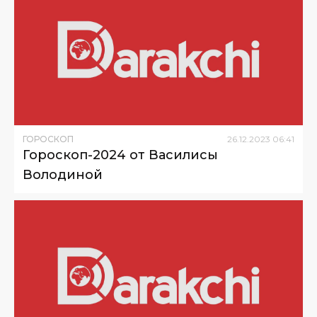
ГОРОСКОП
26
.
12
.
2023
06
:
41
Гороскоп-2024 от Василисы
Володиной