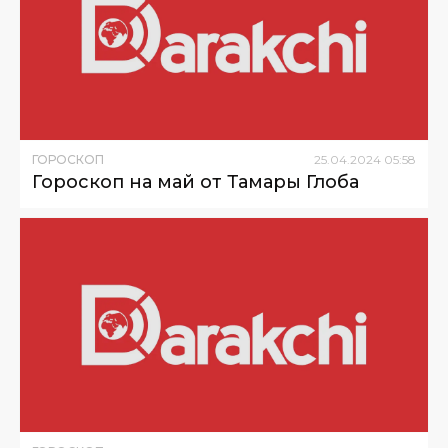
ГОРОСКОП
25
.
04
.
2024
05
:
58
Гороскоп на май от Тамары Глоба