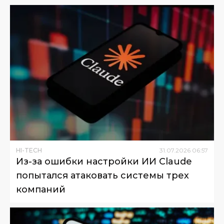
HI-TECH
31
.
07
.
2026
06
:
57
Из-за ошибки настройки ИИ Claude
попытался атаковать системы трех
компаний