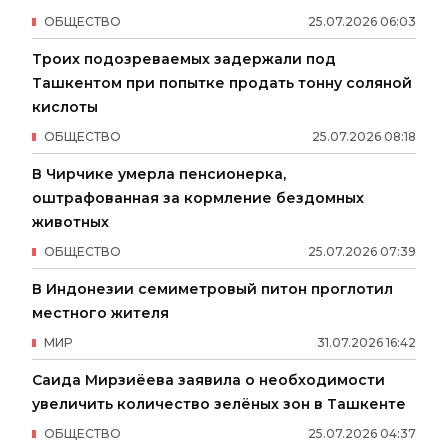
ОБЩЕСТВО
25
.
07
.
2026
06
:
03
Троих подозреваемых задержали под
Ташкентом при попытке продать тонну соляной
кислоты
ОБЩЕСТВО
25
.
07
.
2026
08
:
18
В Чирчике умерла пенсионерка,
оштрафованная за кормление бездомных
животных
ОБЩЕСТВО
25
.
07
.
2026
07
:
39
В Индонезии семиметровый питон проглотил
местного жителя
МИР
31
.
07
.
2026
16
:
42
Саида Мирзиёева заявила о необходимости
увеличить количество зелёных зон в Ташкенте
ОБЩЕСТВО
25
.
07
.
2026
04
:
37