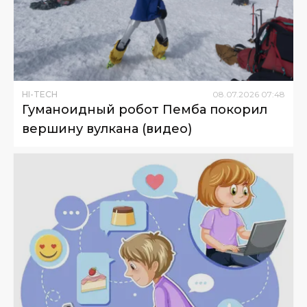
HI-TECH
08
.
07
.
2026
07
:
48
Гуманоидный робот Пемба покорил
вершину вулкана (видео)