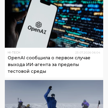
HI-TECH
23
.
07
.
2026
06
:
04
OpenAI сообщила о первом случае
выхода ИИ-агента за пределы
тестовой среды