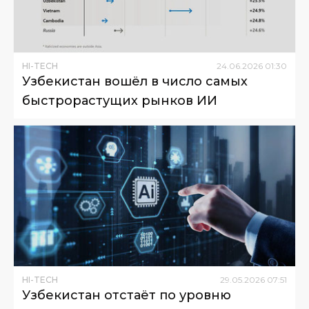
HI-TECH
24
.
06
.
2026
01
:
30
Узбекистан вошёл в число самых
быстрорастущих рынков ИИ
HI-TECH
29
.
05
.
2026
07
:
51
Узбекистан отстаёт по уровню