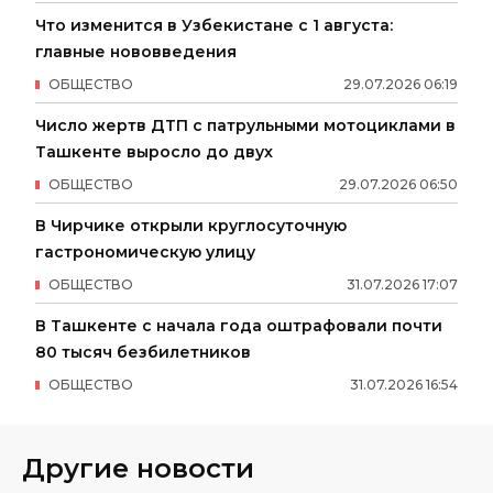
Что изменится в Узбекистане с 1 августа:
главные нововведения
ОБЩЕСТВО
29
.
07
.
2026
06
:
19
Число жертв ДТП с патрульными мотоциклами в
Ташкенте выросло до двух
ОБЩЕСТВО
29
.
07
.
2026
06
:
50
В Чирчике открыли круглосуточную
гастрономическую улицу
ОБЩЕСТВО
31
.
07
.
2026
17
:
07
В Ташкенте с начала года оштрафовали почти
80 тысяч безбилетников
ОБЩЕСТВО
31
.
07
.
2026
16
:
54
Другие новости