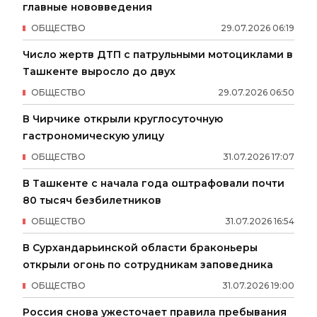
главные нововведения
ОБЩЕСТВО
29
.
07
.
2026
06
:
19
Число жертв ДТП с патрульными мотоциклами в
Ташкенте выросло до двух
ОБЩЕСТВО
29
.
07
.
2026
06
:
50
В Чирчике открыли круглосуточную
гастрономическую улицу
ОБЩЕСТВО
31
.
07
.
2026
17
:
07
В Ташкенте с начала года оштрафовали почти
80 тысяч безбилетников
ОБЩЕСТВО
31
.
07
.
2026
16
:
54
В Сурхандарьинской области браконьеры
открыли огонь по сотрудникам заповедника
ОБЩЕСТВО
31
.
07
.
2026
19
:
00
Россия снова ужесточает правила пребывания