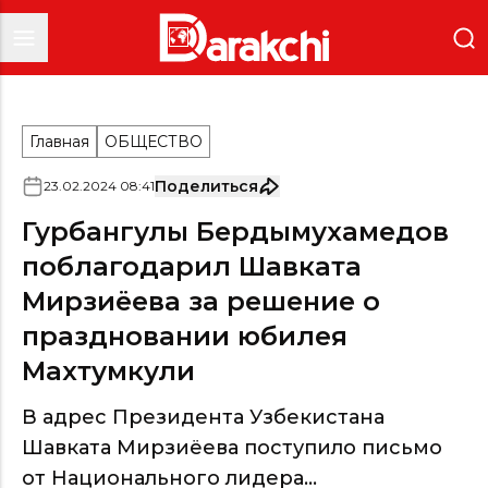
Главная
ОБЩЕСТВО
Поделиться
23
.
02
.
2024
08
:
41
Гурбангулы Бердымухамедов
поблагодарил Шавката
Мирзиёева за решение о
праздновании юбилея
Махтумкули
В адрес Президента Узбекистана
Шавката Мирзиёева поступило письмо
от Национального лидера...