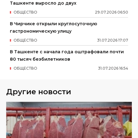
Ташкенте выросло до двух
ОБЩЕСТВО
29
.
07
.
2026
06
:
50
В Чирчике открыли круглосуточную
гастрономическую улицу
ОБЩЕСТВО
31
.
07
.
2026
17
:
07
В Ташкенте с начала года оштрафовали почти
80 тысяч безбилетников
ОБЩЕСТВО
31
.
07
.
2026
16
:
54
Другие новости