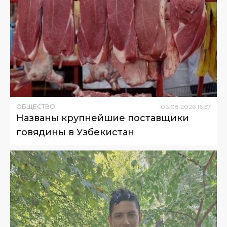
ОБЩЕСТВО
06
.
08
.
2026
16
:
57
Названы крупнейшие поставщики
говядины в Узбекистан