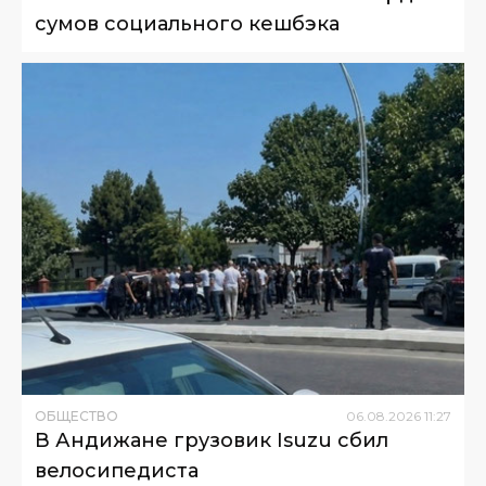
сумов социального кешбэка
ОБЩЕСТВО
06
.
08
.
2026
11
:
27
В Андижане грузовик Isuzu сбил
велосипедиста