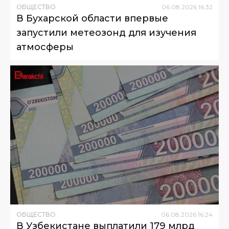
ОБЩЕСТВО
06
.
08
.
2026
16
:
32
В Бухарской области впервые
запустили метеозонд для изучения
атмосферы
ОБЩЕСТВО
06
.
08
.
2026
16
:
24
В Узбекистане выплатили 179 млрд