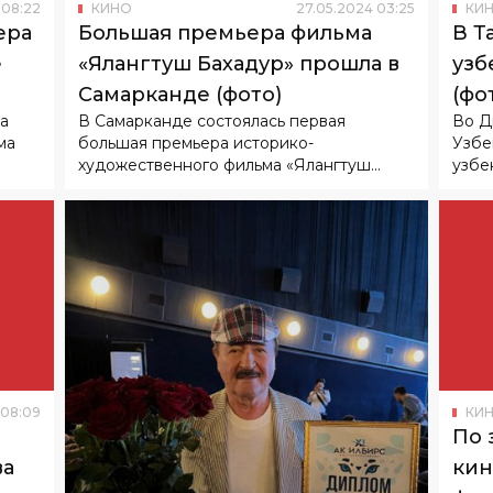
08
:
22
КИНО
27
.
05
.
2024
03
:
25
КИ
ера
Большая премьера фильма
В Т
е
«Ялангтуш Бахадур» прошла в
узб
Самарканде (фото)
(фо
а
В Самарканде состоялась первая
Во Д
ма
большая премьера историко-
Узбе
художественного фильма «Ялангтуш...
узбек
08
:
09
КИ
По 
ва
кин