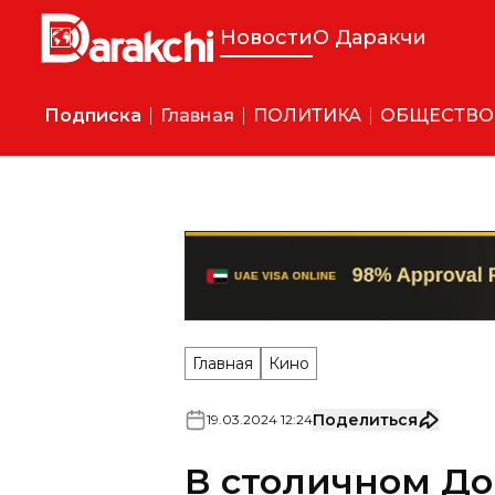
Новости
О Даракчи
Подписка
Главная
ПОЛИТИКА
ОБЩЕСТВО
Главная
Кино
Поделиться
19
.
03
.
2024
12
:
24
В столичном До