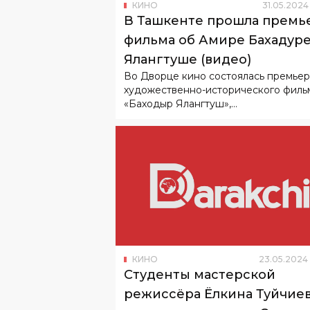
КИНО
31
.
05
.
2024
В Ташкенте прошла премь
фильма об Амире Бахадур
Ялангтуше (видео)
Во Дворце кино состоялась премьер
художественно-исторического филь
«Баходыр Ялангтуш»,...
КИНО
23
.
05
.
2024
Студенты мастерской
режиссёра Ёлкина Туйчие