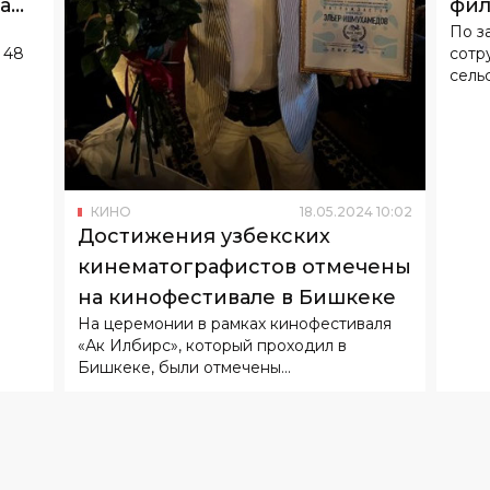
а
фил
По з
 48
сотр
сельс
КИНО
18
.
05
.
2024
10
:
02
Достижения узбекских
кинематографистов отмечены
на кинофестивале в Бишкеке
На церемонии в рамках кинофестиваля
«Ак Илбирс», который проходил в
Бишкеке, были отмечены...