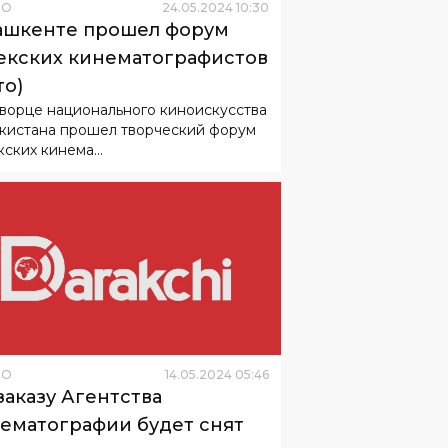
НО
24
.
05
.
2024
10
:
30
ашкенте прошел форум
екских кинематографистов
то)
ворце национального киноискусства
кистана прошел творческий форум
ских кинема...
НО
14
.
05
.
2024
05
:
46
заказу Агентства
ематографии будет снят