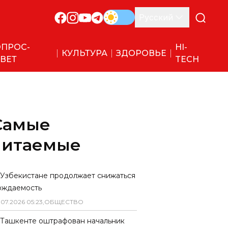
Русский
ПРОС-
HI-
КУЛЬТУРА
ЗДОРОВЬЕ
ВЕТ
TECH
Самые
читаемые
 Узбекистане продолжает снижаться
ождаемость
.
07
.
2026
05
:
23
,
ОБЩЕСТВО
 Ташкенте оштрафован начальник