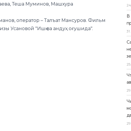
аева, Теша Муминов, Машхура
24
В
анов, оператор – Талъат Мансуров. Фильм
п
изы Усановой "Ишқ ва андуҳ оғушида".
31
.
С
н
з
25
Ч
а
29
Ч
м
д
29