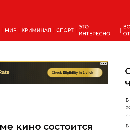
ЭТО
ВО
МИР
КРИМИНАЛ
СПОРТ
ИНТЕРЕСНО
ОТ
В
р
25
ме кино состоится
В