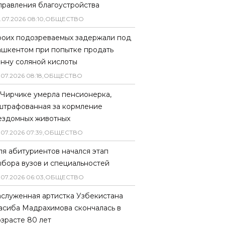
правления благоустройства
.
07
.
2026
08
:
10
,
ОБЩЕСТВО
роих подозреваемых задержали под
ашкентом при попытке продать
онну соляной кислоты
.
07
.
2026
08
:
18
,
ОБЩЕСТВО
 Чирчике умерла пенсионерка,
штрафованная за кормление
ездомных животных
.
07
.
2026
07
:
39
,
ОБЩЕСТВО
ля абитуриентов начался этап
ыбора вузов и специальностей
.
07
.
2026
06
:
03
,
ОБЩЕСТВО
аслуженная артистка Узбекистана
асиба Мадрахимова скончалась в
озрасте 80 лет