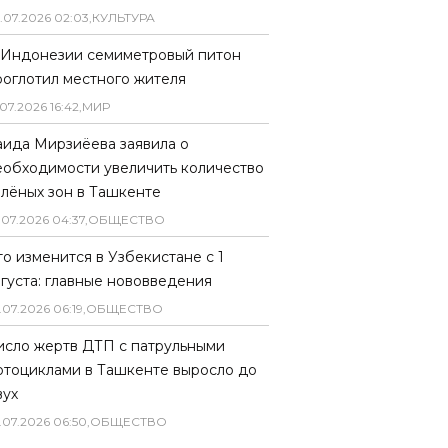
.
07
.
2026
02
:
03
,
КУЛЬТУРА
 Индонезии семиметровый питон
роглотил местного жителя
07
.
2026
16
:
42
,
МИР
аида Мирзиёева заявила о
еобходимости увеличить количество
елёных зон в Ташкенте
.
07
.
2026
04
:
37
,
ОБЩЕСТВО
то изменится в Узбекистане с 1
вгуста: главные нововведения
.
07
.
2026
06
:
19
,
ОБЩЕСТВО
исло жертв ДТП с патрульными
отоциклами в Ташкенте выросло до
вух
.
07
.
2026
06
:
50
,
ОБЩЕСТВО