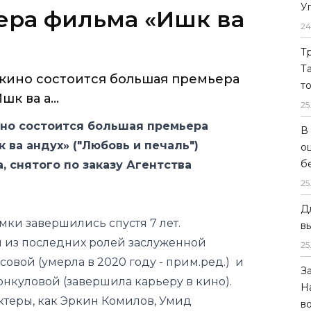
У
ера фильма «Ишк ва
24
Т
Т
 кино состоится большая премьера
т
к ва а...
25
ино состоится большая премьера
В
ва андух» ("Любовь и печаль")
о
б
 снятого по заказу Агентства
25
Д
ки завершились спустя 7 лет.
в
ой из последних ролей заслуженной
25
овой (умерла в 2020 году -
прим.ред
.) и
З
нкуловой (завершила карьеру в кино).
Н
ктеры, как Эркин Комилов, Умид
в