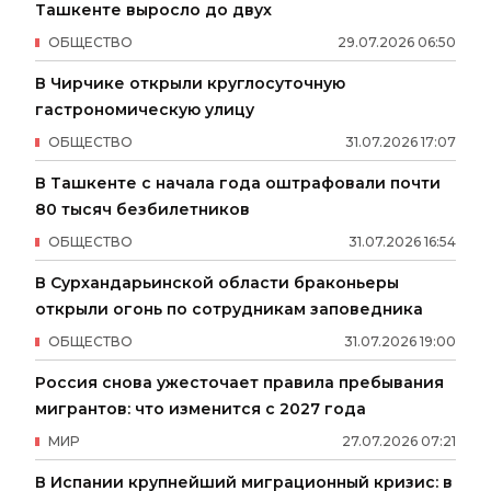
Ташкенте выросло до двух
ОБЩЕСТВО
29
.
07
.
2026
06
:
50
В Чирчике открыли круглосуточную
гастрономическую улицу
ОБЩЕСТВО
31
.
07
.
2026
17
:
07
В Ташкенте с начала года оштрафовали почти
80 тысяч безбилетников
ОБЩЕСТВО
31
.
07
.
2026
16
:
54
В Сурхандарьинской области браконьеры
открыли огонь по сотрудникам заповедника
ОБЩЕСТВО
31
.
07
.
2026
19
:
00
Россия снова ужесточает правила пребывания
мигрантов: что изменится с 2027 года
МИР
27
.
07
.
2026
07
:
21
В Испании крупнейший миграционный кризис: в