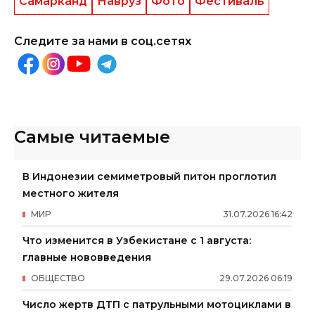
Самарканд
Навруз
Фото
Фестиваль
Следите за нами в соц.сетях
Самые читаемые
В Индонезии семиметровый питон проглотил
местного жителя
МИР
31
.
07
.
2026
16
:
42
Что изменится в Узбекистане с 1 августа:
главные нововведения
ОБЩЕСТВО
29
.
07
.
2026
06
:
19
Число жертв ДТП с патрульными мотоциклами в