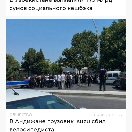
В Узбекистане выплатили 179 млрд
сумов социального кешбэка
ОБЩЕСТВО
06
.
08
.
2026
11
:
27
В Андижане грузовик Isuzu сбил
велосипедиста