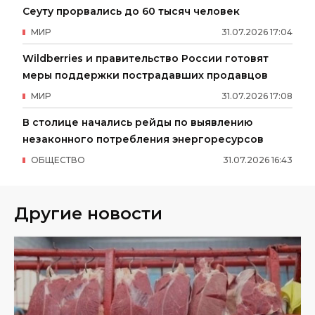
Сеуту прорвались до 60 тысяч человек
МИР
31
.
07
.
2026
17
:
04
Wildberries и правительство России готовят
меры поддержки пострадавших продавцов
МИР
31
.
07
.
2026
17
:
08
В столице начались рейды по выявлению
незаконного потребления энергоресурсов
ОБЩЕСТВО
31
.
07
.
2026
16
:
43
Другие новости