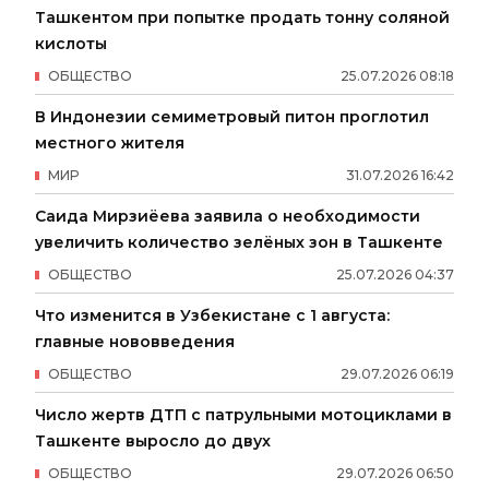
Ташкентом при попытке продать тонну соляной
кислоты
ОБЩЕСТВО
25
.
07
.
2026
08
:
18
В Индонезии семиметровый питон проглотил
местного жителя
МИР
31
.
07
.
2026
16
:
42
Саида Мирзиёева заявила о необходимости
увеличить количество зелёных зон в Ташкенте
ОБЩЕСТВО
25
.
07
.
2026
04
:
37
Что изменится в Узбекистане с 1 августа:
главные нововведения
ОБЩЕСТВО
29
.
07
.
2026
06
:
19
Число жертв ДТП с патрульными мотоциклами в
Ташкенте выросло до двух
ОБЩЕСТВО
29
.
07
.
2026
06
:
50