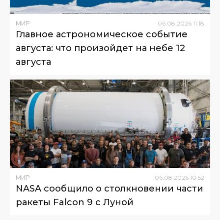
МИР
06
.
08
.
2026
11
:
18
Главное астрономическое событие
августа: что произойдет на небе 12
августа
МИР
06
.
08
.
2026
10
:
52
NASA сообщило о столкновении части
ракеты Falcon 9 с Луной