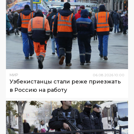
МИР
06
.
08
.
2026
10
:
00
Узбекистанцы стали реже приезжать
в Россию на работу