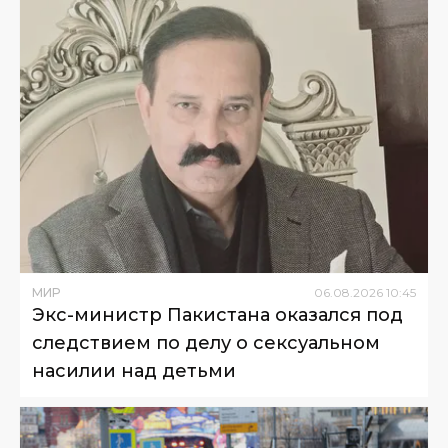
МИР
06
.
08
.
2026
10
:
45
Экс-министр Пакистана оказался под
следствием по делу о сексуальном
насилии над детьми