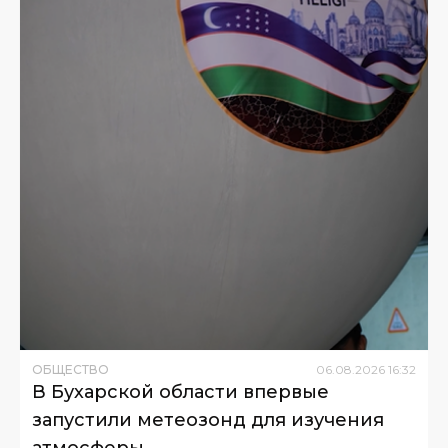
ОБЩЕСТВО
06
.
08
.
2026
16
:
32
В Бухарской области впервые
запустили метеозонд для изучения