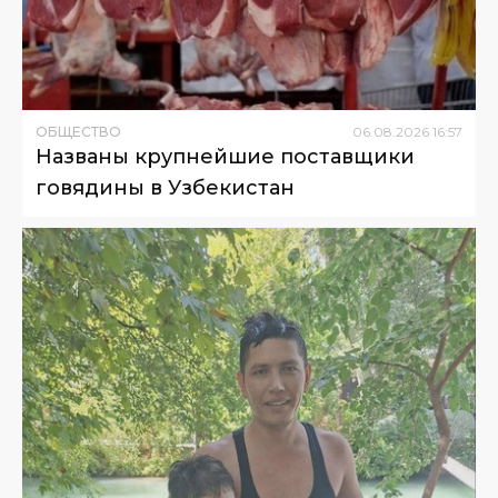
ОБЩЕСТВО
06
.
08
.
2026
16
:
57
Названы крупнейшие поставщики
говядины в Узбекистан