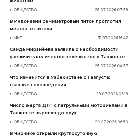
животных
ОБЩЕСТВО
25
.
07
.
2026
07
:
39
В Индонезии семиметровый питон проглотил
местного жителя
МИР
31
.
07
.
2026
16
:
42
Саида Мирзиёева заявила о необходимости
увеличить количество зелёных зон в Ташкенте
ОБЩЕСТВО
25
.
07
.
2026
04
:
37
Что изменится в Узбекистане с 1 августа:
главные нововведения
ОБЩЕСТВО
29
.
07
.
2026
06
:
19
Число жертв ДТП с патрульными мотоциклами в
Ташкенте выросло до двух
ОБЩЕСТВО
29
.
07
.
2026
06
:
50
В Чирчике открыли круглосуточную