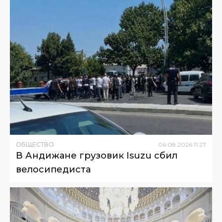
ОБЩЕСТВО
06
.
08
.
2026
11
:
27
В Андижане грузовик Isuzu сбил
велосипедиста