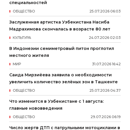
специальностей
ОБЩЕСТВО
25
.
07
.
2026
06
:
03
Заслуженная артистка Узбекистана Насиба
Мадрахимова скончалась в возрасте 80 лет
КУЛЬТУРА
24
.
07
.
2026
02
:
03
В Индонезии семиметровый питон проглотил
местного жителя
МИР
31
.
07
.
2026
16
:
42
Саида Мирзиёева заявила о необходимости
увеличить количество зелёных зон в Ташкенте
ОБЩЕСТВО
25
.
07
.
2026
04
:
37
Что изменится в Узбекистане с 1 августа:
главные нововведения
ОБЩЕСТВО
29
.
07
.
2026
06
:
19
Число жертв ДТП с патрульными мотоциклами в