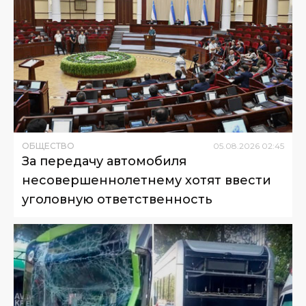
ОБЩЕСТВО
05
.
08
.
2026
02
:
45
За передачу автомобиля
несовершеннолетнему хотят ввести
уголовную ответственность