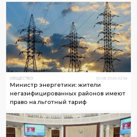
ОБЩЕСТВО
05
.
08
.
2026
02
:
56
Министр энергетики: жители
негазифицированных районов имеют
право на льготный тариф