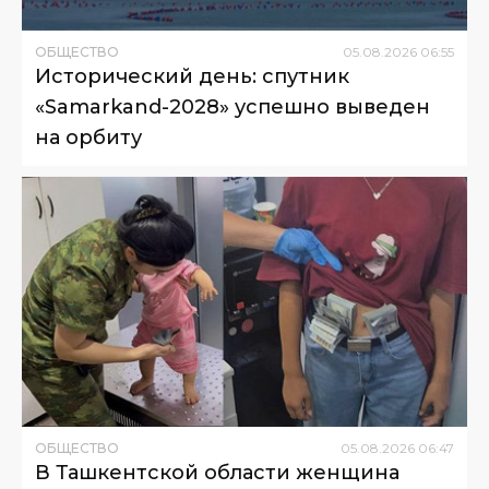
ОБЩЕСТВО
05
.
08
.
2026
06
:
55
Исторический день: спутник
«Samarkand-2028» успешно выведен
на орбиту
ОБЩЕСТВО
05
.
08
.
2026
06
:
47
В Ташкентской области женщина