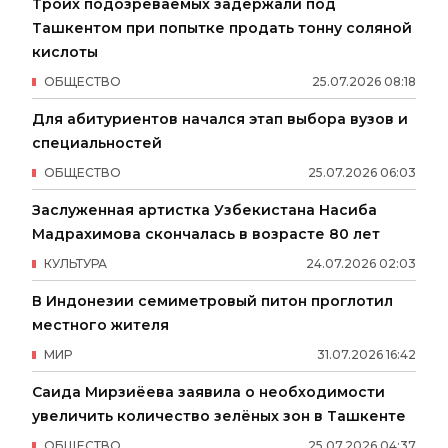
Троих подозреваемых задержали под
Ташкентом при попытке продать тонну соляной
кислоты
ОБЩЕСТВО
25
.
07
.
2026
08
:
18
Для абитуриентов начался этап выбора вузов и
специальностей
ОБЩЕСТВО
25
.
07
.
2026
06
:
03
Заслуженная артистка Узбекистана Насиба
Мадрахимова скончалась в возрасте 80 лет
КУЛЬТУРА
24
.
07
.
2026
02
:
03
В Индонезии семиметровый питон проглотил
местного жителя
МИР
31
.
07
.
2026
16
:
42
Саида Мирзиёева заявила о необходимости
увеличить количество зелёных зон в Ташкенте
ОБЩЕСТВО
25
.
07
.
2026
04
:
37