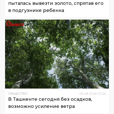
пыталась вывезти золото, спрятав его
в подгузнике ребенка
ОБЩЕСТВО
05
.
08
.
2026
03
:
36
В Ташкенте сегодня без осадков,
возможно усиление ветра