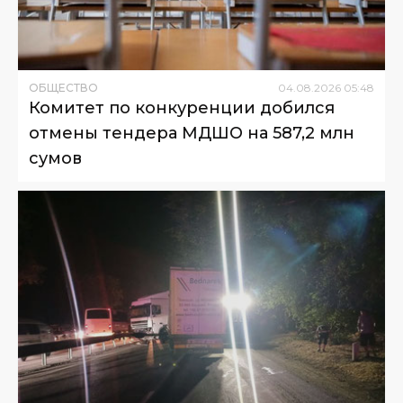
ОБЩЕСТВО
04
.
08
.
2026
05
:
48
Комитет по конкуренции добился
отмены тендера МДШО на 587,2 млн
сумов