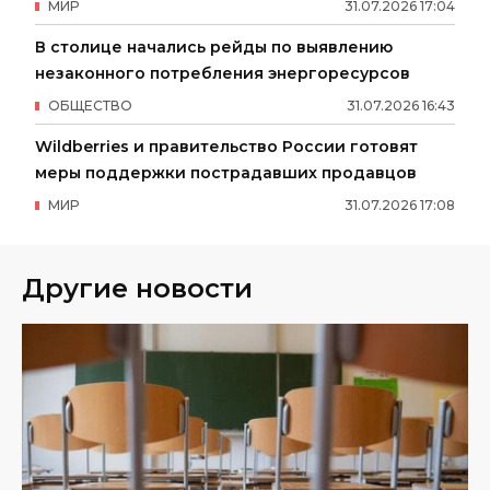
МИР
31
.
07
.
2026
17
:
04
В столице начались рейды по выявлению
незаконного потребления энергоресурсов
ОБЩЕСТВО
31
.
07
.
2026
16
:
43
Wildberries и правительство России готовят
меры поддержки пострадавших продавцов
МИР
31
.
07
.
2026
17
:
08
Другие новости