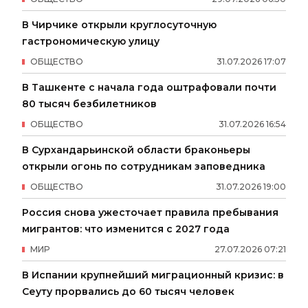
В Чирчике открыли круглосуточную
гастрономическую улицу
ОБЩЕСТВО
31
.
07
.
2026
17
:
07
В Ташкенте с начала года оштрафовали почти
80 тысяч безбилетников
ОБЩЕСТВО
31
.
07
.
2026
16
:
54
В Сурхандарьинской области браконьеры
открыли огонь по сотрудникам заповедника
ОБЩЕСТВО
31
.
07
.
2026
19
:
00
Россия снова ужесточает правила пребывания
мигрантов: что изменится с 2027 года
МИР
27
.
07
.
2026
07
:
21
В Испании крупнейший миграционный кризис: в
Сеуту прорвались до 60 тысяч человек