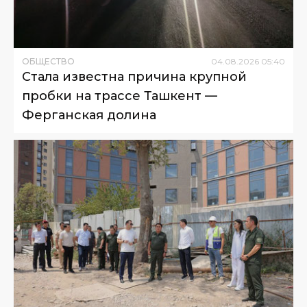
ОБЩЕСТВО
04
.
08
.
2026
05
:
40
Стала известна причина крупной
пробки на трассе Ташкент —
Ферганская долина