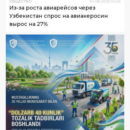
ОБЩЕСТВО
04
.
08
.
2026
04
:
49
Из-за роста авиарейсов через
Узбекистан спрос на авиакеросин
вырос на 27%