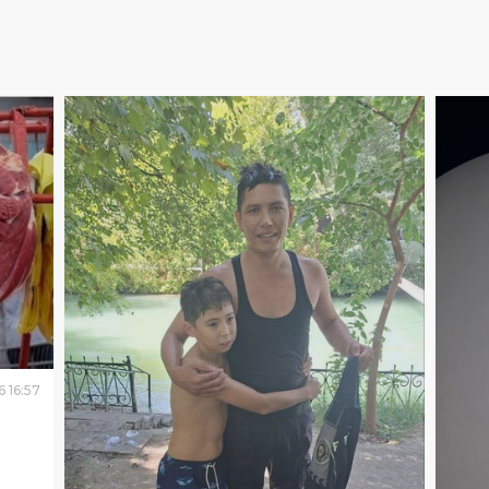
6
16
:
57
митет