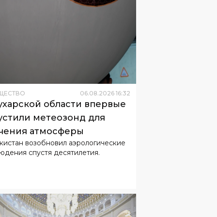
ЩЕСТВО
06
.
08
.
2026
16
:
32
ухарской области впервые
устили метеозонд для
чения атмосферы
кистан возобновил аэрологические
юдения спустя десятилетия.