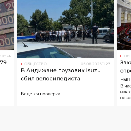
6
16
:
24
ОБ
179
Зак
ОБЩЕСТВО
06
.
08
.
2026
11
:
27
В Андижане грузовик Isuzu
отв
сбил велосипедиста
нап
В ча
нака
Ведется проверка.
несо