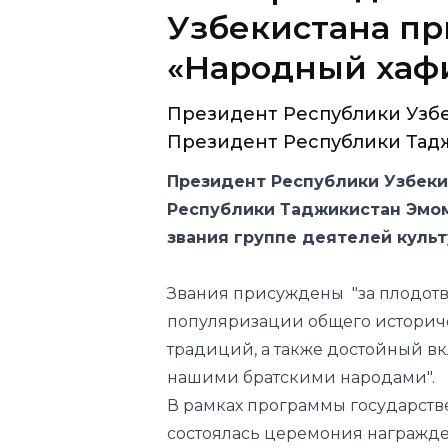
Президент Республики Узб
Президент Республики Тадж
Президент Республики Узбеки
Республики Таджикистан Эмо
звания группе деятелей культ
Звания присуждены "за плодотв
популяризации общего историче
традиций, а также достойный в
нашими братскими народами".
В рамках программы государств
состоялась церемония награжде
Почетного звания «Народный ар
удостоены:
- ректор Национальной консер