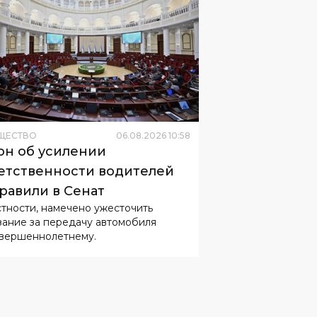
ЩЕСТВО
06
.
08
.
2026
10
:
58
он об усилении
етственности водителей
равили в Сенат
стности, намечено ужесточить
зание за передачу автомобиля
вершеннолетнему.