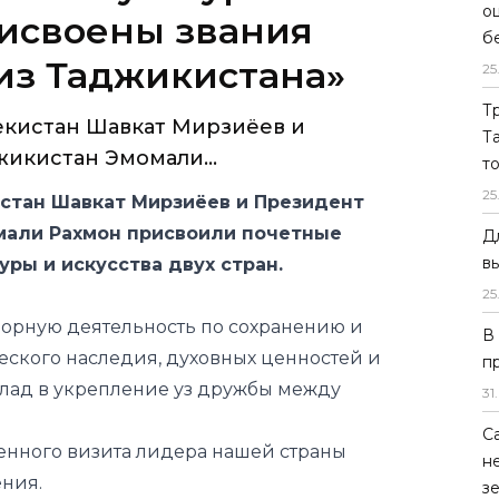
о
екистан Шавкат Мирзиёев и
б
икистан Эмомали...
25
Т
стан Шавкат Мирзиёев и Президент
Т
мали Рахмон присвоили почетные
т
уры и искусства двух стран.
25
орную деятельность по сохранению и
Д
в
ского наследия, духовных ценностей и
25
клад в укрепление уз дружбы между
В
енного визита лидера нашей страны
п
ния.
31
.
тист Республики Узбекистан» были
С
н
ватории Таджикистана Мирали Достизода,
з