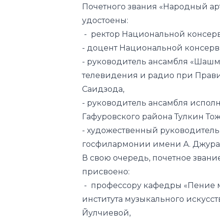
- доцент Национальной консер
- руководитель ансамбля «Шашм
телевидения и радио при Прави
Саидзода,
- руководитель ансамбля испо
Гафуровского района Тулкин То
- художественный руководитель
госфилармонии имени А. Джура
В свою очередь, почетное зван
присвоено:
- профессору кафедры «Пение 
института музыкального искусс
Йулчиевой,
- министру культуры Республик
- художественному руководителю
Государственной филармонии У