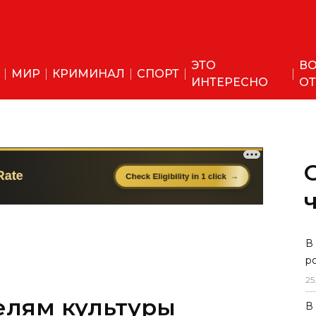
ЭТО
ВО
МИР
КРИМИНАЛ
СПОРТ
ИНТЕРЕСНО
ОТ
елям культуры
В
р
исвоены звания
25
из Таджикистана»
В