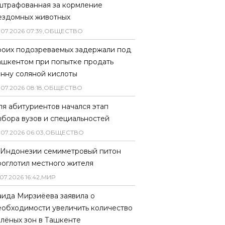
штрафованная за кормление
ездомных животных
.
07
.
2026
07
:
39
,
ОБЩЕСТВО
роих подозреваемых задержали под
ашкентом при попытке продать
онну соляной кислоты
.
07
.
2026
08
:
18
,
ОБЩЕСТВО
ля абитуриентов начался этап
ыбора вузов и специальностей
.
07
.
2026
06
:
03
,
ОБЩЕСТВО
 Индонезии семиметровый питон
роглотил местного жителя
07
.
2026
16
:
42
,
МИР
аида Мирзиёева заявила о
еобходимости увеличить количество
елёных зон в Ташкенте