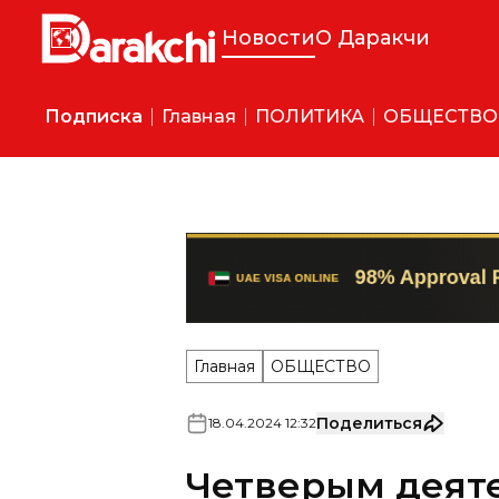
Новости
О Даракчи
Подписка
Главная
ПОЛИТИКА
ОБЩЕСТВО
Главная
ОБЩЕСТВО
Поделиться
18
.
04
.
2024
12
:
32
Четверым деят
Узбекистана пр
«Народный хаф