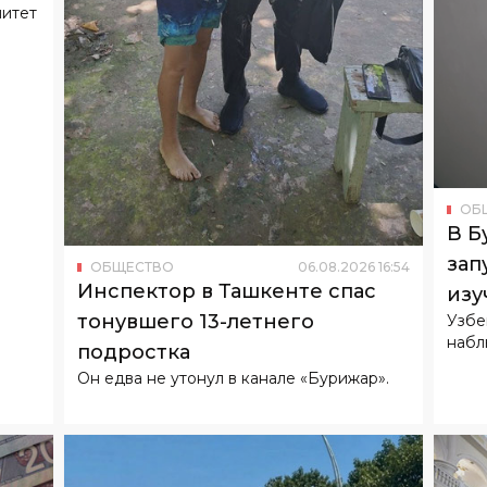
ОБ
В Б
зап
ОБЩЕСТВО
06
.
08
.
2026
16
:
54
Инспектор в Ташкенте спас
изу
тонувшего 13-летнего
Узбе
набл
подростка
Он едва не утонул в канале «Бурижар».