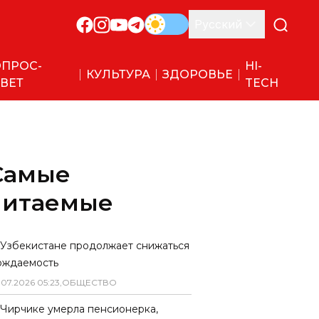
Русский
ПРОС-
HI-
КУЛЬТУРА
ЗДОРОВЬЕ
ВЕТ
TECH
Самые
читаемые
 Узбекистане продолжает снижаться
ождаемость
.
07
.
2026
05
:
23
,
ОБЩЕСТВО
 Чирчике умерла пенсионерка,