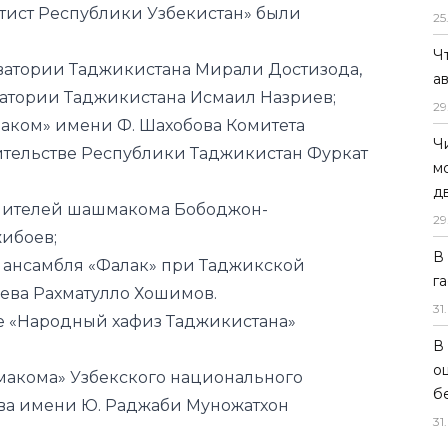
ватории Таджикистана Исмаил Назриев;
25
аком» имени Ф. Шахобова Комитета
Ч
тельстве Республики Таджикистан Фуркат
а
29
лнителей шашмакома Бободжон-
Ч
жибоев;
м
 ансамбля «Фалак» при Таджикской
д
ева Рахматулло Хошимов.
29
ие «Народный хафиз Таджикистана»
В
г
макома» Узбекского национального
31
.
тва имени Ю. Раджаби Муножатхон
В
о
и Узбекистан Озодбеку Назарбекову;
б
 ансамбля песни и танца «Лазги»
31
.
збекистана Агабаю Сабирову,