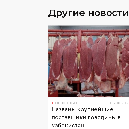
ОБЩЕСТВО
06
.
08
.
202
Названы крупнейшие
поставщики говядины в
Узбекистан
Об этом сообщил Национальный ко
по статистике.