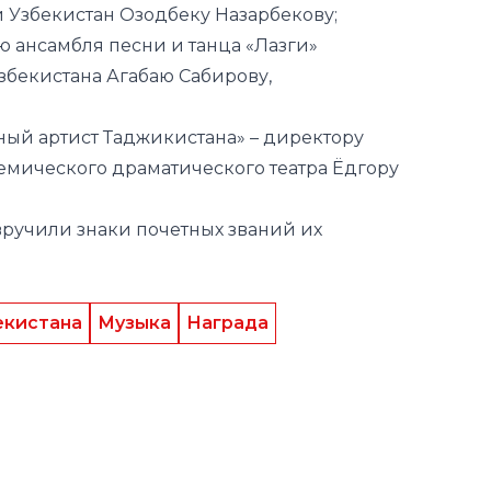
ный артист Таджикистана» – директору
емического драматического театра Ёдгору
вручили знаки почетных званий их
екистана
Музыка
Награда