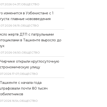
.
07
.
2026
04
:
37
,
ОБЩЕСТВО
то изменится в Узбекистане с 1
вгуста: главные нововведения
.
07
.
2026
06
:
19
,
ОБЩЕСТВО
исло жертв ДТП с патрульными
отоциклами в Ташкенте выросло до
вух
.
07
.
2026
06
:
50
,
ОБЩЕСТВО
 Чирчике открыли круглосуточную
астрономическую улицу
07
.
2026
17
:
07
,
ОБЩЕСТВО
 Ташкенте с начала года
штрафовали почти 80 тысяч
езбилетников
07
.
2026
16
:
54
,
ОБЩЕСТВО