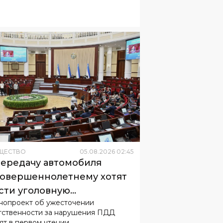
ЩЕСТВО
05
.
08
.
2026
02
:
45
передачу автомобиля
овершеннолетнему хотят
сти уголовную
нопроект об ужесточении
етственность
тственности за нарушения ПДД
ят в первом чтении.