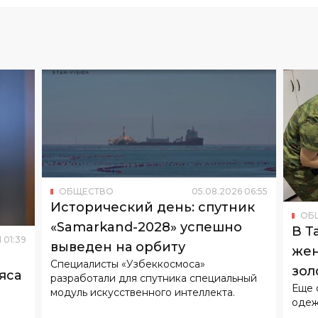
ОБЩЕСТВО
05
.
08
.
2026
06
:
55
Исторический день: спутник
ОБ
«Samarkand-2028» успешно
В Т
Я
01
:
39
выведен на орбиту
жен
Специалисты «Узбеккосмоса»
зол
яса
разработали для спутника специальный
Еще 
под
модуль искусственного интеллекта.
одеж