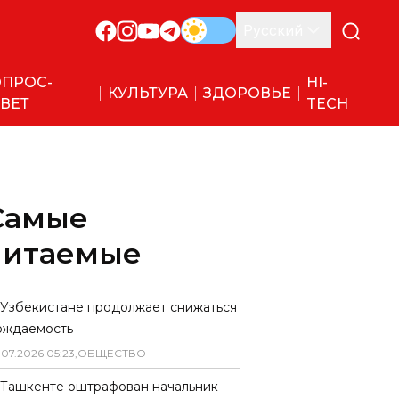
Русский
ПРОС-
HI-
КУЛЬТУРА
ЗДОРОВЬЕ
ВЕТ
TECH
Самые
читаемые
 Узбекистане продолжает снижаться
ождаемость
.
07
.
2026
05
:
23
,
ОБЩЕСТВО
 Ташкенте оштрафован начальник