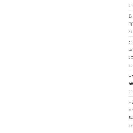
24
В
п
31
.
С
н
з
25
Ч
а
29
Ч
м
д
29