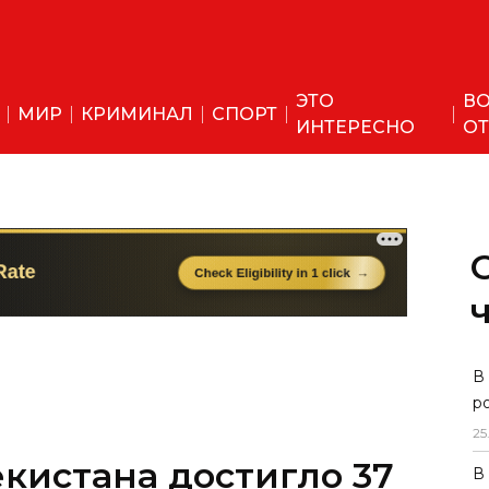
ЭТО
ВО
МИР
КРИМИНАЛ
СПОРТ
ИНТЕРЕСНО
ОТ
В
р
25
кистана достигло 37
В