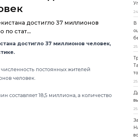
У
овек
24
кистана достигло 37 миллионов
В
о
по стат...
б
стана достигло 37 миллионов человек,
25
тике.
Т
Т
я численность постоянных жителей
т
онов человек.
25
Д
ин составляет 18,5 миллиона, а количество
в
25
З
Н
в