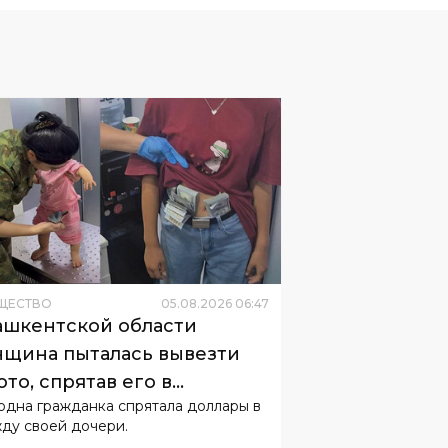
ЩЕСТВО
05
.
08
.
2026
06
:
47
ашкентской области
щина пыталась вывезти
ото, спрятав его в
одна гражданка спрятала доллары в
гузнике ребенка
ду своей дочери.