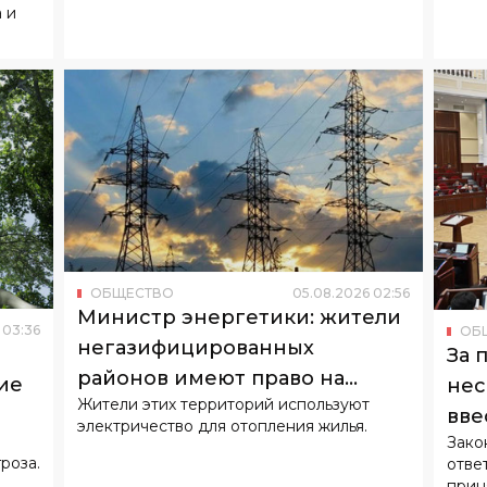
 и
ОБЩЕСТВО
05
.
08
.
2026
02
:
56
Министр энергетики: жители
03
:
36
ОБ
негазифицированных
За 
районов имеют право на
ие
нес
Жители этих территорий используют
льготный тариф
вве
электричество для отопления жилья.
Зако
отв
роза.
отве
прин