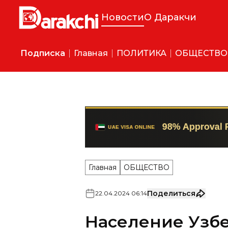
Новости
О Даракчи
Подписка
Главная
ПОЛИТИКА
ОБЩЕСТВО
Главная
ОБЩЕСТВО
Поделиться
22
.
04
.
2024
06
:
14
Население Узбе