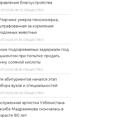
правления благоустройства
.
07
.
2026
08
:
10
,
ОБЩЕСТВО
 Чирчике умерла пенсионерка,
штрафованная за кормление
ездомных животных
.
07
.
2026
07
:
39
,
ОБЩЕСТВО
роих подозреваемых задержали под
ашкентом при попытке продать
онну соляной кислоты
.
07
.
2026
08
:
18
,
ОБЩЕСТВО
ля абитуриентов начался этап
ыбора вузов и специальностей
.
07
.
2026
06
:
03
,
ОБЩЕСТВО
аслуженная артистка Узбекистана
асиба Мадрахимова скончалась в
озрасте 80 лет