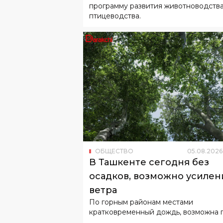
программу развития животноводства
птицеводства.
ОБЩЕСТВО
05
.
08
.
2026
В Ташкенте сегодня без
осадков, возможно усилен
ветра
По горным районам местами
кратковременный дождь, возможна г