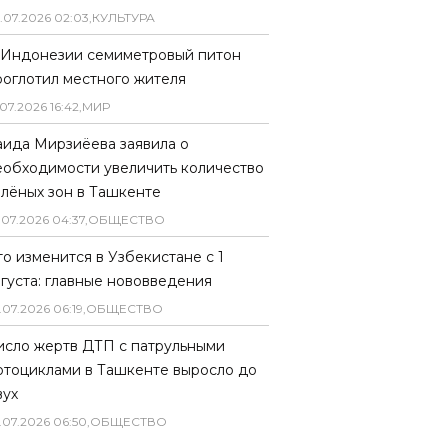
.
07
.
2026
02
:
03
,
КУЛЬТУРА
 Индонезии семиметровый питон
роглотил местного жителя
07
.
2026
16
:
42
,
МИР
аида Мирзиёева заявила о
еобходимости увеличить количество
елёных зон в Ташкенте
.
07
.
2026
04
:
37
,
ОБЩЕСТВО
то изменится в Узбекистане с 1
вгуста: главные нововведения
.
07
.
2026
06
:
19
,
ОБЩЕСТВО
исло жертв ДТП с патрульными
отоциклами в Ташкенте выросло до
вух
.
07
.
2026
06
:
50
,
ОБЩЕСТВО