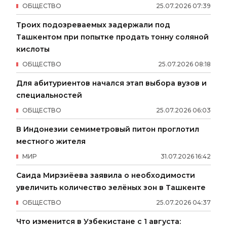
ОБЩЕСТВО
25
.
07
.
2026
07
:
39
Троих подозреваемых задержали под
Ташкентом при попытке продать тонну соляной
кислоты
ОБЩЕСТВО
25
.
07
.
2026
08
:
18
Для абитуриентов начался этап выбора вузов и
специальностей
ОБЩЕСТВО
25
.
07
.
2026
06
:
03
В Индонезии семиметровый питон проглотил
местного жителя
МИР
31
.
07
.
2026
16
:
42
Саида Мирзиёева заявила о необходимости
увеличить количество зелёных зон в Ташкенте
ОБЩЕСТВО
25
.
07
.
2026
04
:
37
Что изменится в Узбекистане с 1 августа: