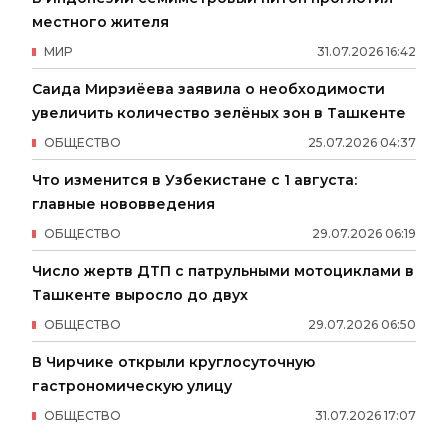
местного жителя
МИР
31
.
07
.
2026
16
:
42
Саида Мирзиёева заявила о необходимости
увеличить количество зелёных зон в Ташкенте
ОБЩЕСТВО
25
.
07
.
2026
04
:
37
Что изменится в Узбекистане с 1 августа:
главные нововведения
ОБЩЕСТВО
29
.
07
.
2026
06
:
19
Число жертв ДТП с патрульными мотоциклами в
Ташкенте выросло до двух
ОБЩЕСТВО
29
.
07
.
2026
06
:
50
В Чирчике открыли круглосуточную
гастрономическую улицу
ОБЩЕСТВО
31
.
07
.
2026
17
:
07