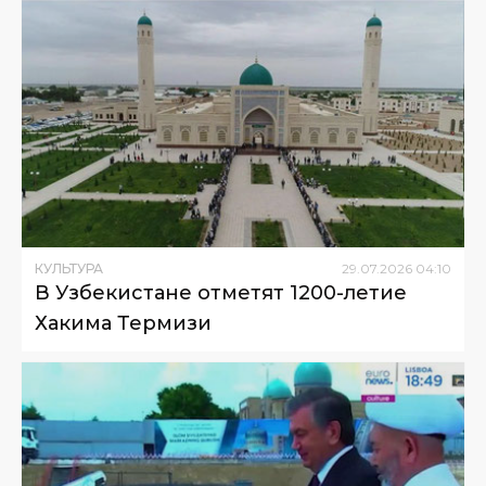
КУЛЬТУРА
29
.
07
.
2026
04
:
10
В Узбекистане отметят 1200-летие
Хакима Термизи