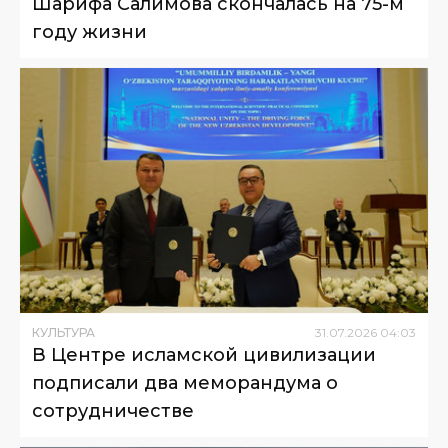
Шарифа Салимова скончалась на 75-м
году жизни
КУЛЬТУРА
31
.
07
.
2026
04
:
03
В Центре исламской цивилизации
подписали два меморандума о
сотрудничестве