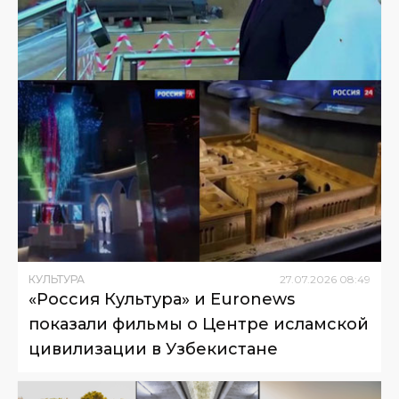
КУЛЬТУРА
27
.
07
.
2026
08
:
49
«Россия Культура» и Euronews
показали фильмы о Центре исламской
цивилизации в Узбекистане