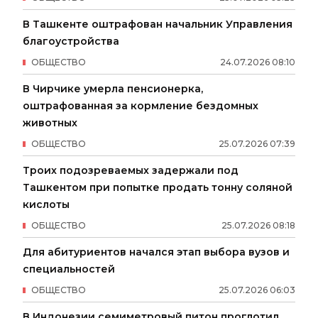
В Ташкенте оштрафован начальник Управления
благоустройства
ОБЩЕСТВО
24
.
07
.
2026
08
:
10
В Чирчике умерла пенсионерка,
оштрафованная за кормление бездомных
животных
ОБЩЕСТВО
25
.
07
.
2026
07
:
39
Троих подозреваемых задержали под
Ташкентом при попытке продать тонну соляной
кислоты
ОБЩЕСТВО
25
.
07
.
2026
08
:
18
Для абитуриентов начался этап выбора вузов и
специальностей
ОБЩЕСТВО
25
.
07
.
2026
06
:
03
В Индонезии семиметровый питон проглотил