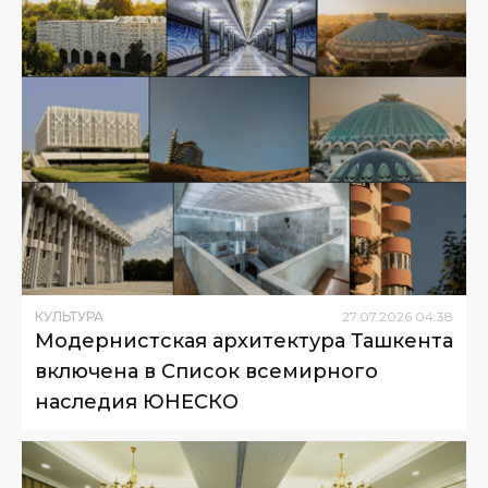
КУЛЬТУРА
27
.
07
.
2026
04
:
38
Модернистская архитектура Ташкента
включена в Список всемирного
наследия ЮНЕСКО