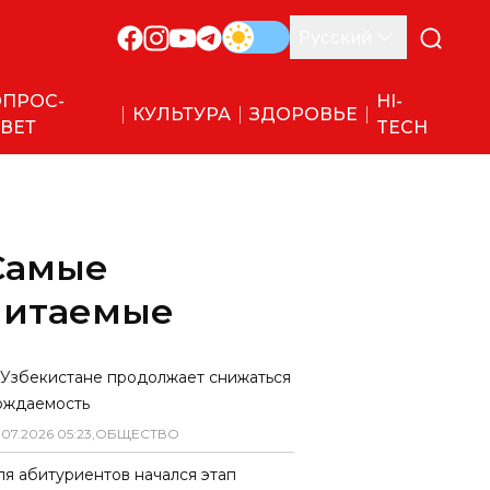
Русский
ПРОС-
HI-
КУЛЬТУРА
ЗДОРОВЬЕ
ВЕТ
TECH
Самые
читаемые
 Узбекистане продолжает снижаться
ождаемость
.
07
.
2026
05
:
23
,
ОБЩЕСТВО
ля абитуриентов начался этап