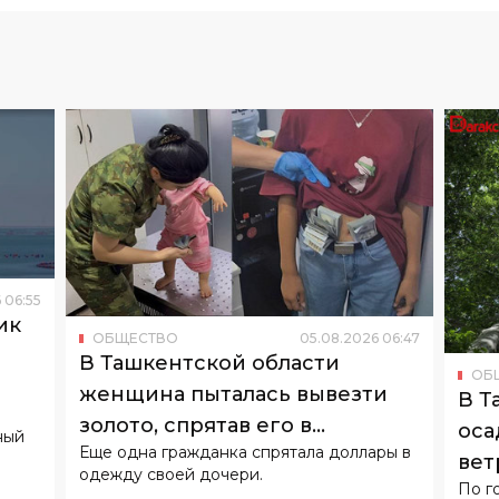
6
06
:
55
ик
ОБЩЕСТВО
05
.
08
.
2026
06
:
47
о
В Ташкентской области
ОБ
женщина пыталась вывезти
В Т
золото, спрятав его в
оса
ный
Еще одна гражданка спрятала доллары в
подгузнике ребенка
вет
одежду своей дочери.
По г