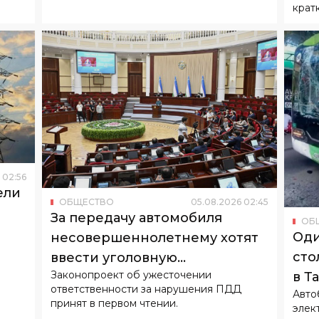
крат
02
:
56
ели
ОБЩЕСТВО
05
.
08
.
2026
02
:
45
За передачу автомобиля
ОБ
Оди
несовершеннолетнему хотят
сто
ввести уголовную
Законопроект об ужесточении
в Т
ответственность
ответственности за нарушения ПДД
Авто
принят в первом чтении.
элек