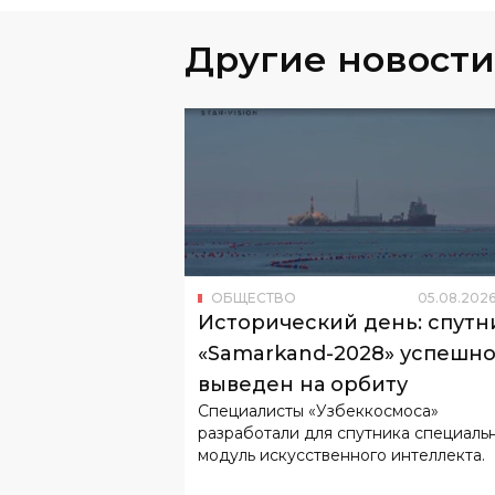
Другие новости
ОБЩЕСТВО
05
.
08
.
202
Исторический день: спутн
«Samarkand-2028» успешн
выведен на орбиту
Специалисты «Узбеккосмоса»
разработали для спутника специаль
модуль искусственного интеллекта.