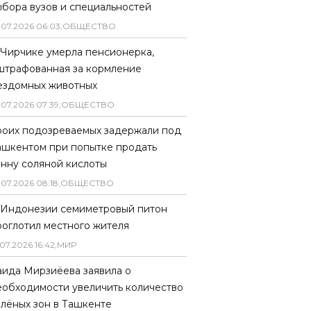
ыбора вузов и специальностей
.
07
.
2026
06
:
03
,
ОБЩЕСТВО
 Чирчике умерла пенсионерка,
штрафованная за кормление
ездомных животных
.
07
.
2026
07
:
39
,
ОБЩЕСТВО
роих подозреваемых задержали под
ашкентом при попытке продать
онну соляной кислоты
.
07
.
2026
08
:
18
,
ОБЩЕСТВО
 Индонезии семиметровый питон
роглотил местного жителя
07
.
2026
16
:
42
,
МИР
аида Мирзиёева заявила о
еобходимости увеличить количество
елёных зон в Ташкенте