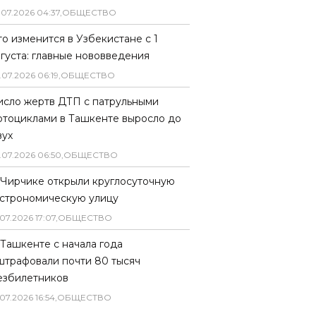
.
07
.
2026
04
:
37
,
ОБЩЕСТВО
то изменится в Узбекистане с 1
вгуста: главные нововведения
.
07
.
2026
06
:
19
,
ОБЩЕСТВО
исло жертв ДТП с патрульными
отоциклами в Ташкенте выросло до
вух
.
07
.
2026
06
:
50
,
ОБЩЕСТВО
 Чирчике открыли круглосуточную
астрономическую улицу
07
.
2026
17
:
07
,
ОБЩЕСТВО
 Ташкенте с начала года
штрафовали почти 80 тысяч
езбилетников
07
.
2026
16
:
54
,
ОБЩЕСТВО