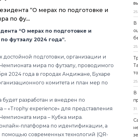
в
зидента “О мерах по подготовке и
25
 по фу...
В
о
дента “О мерах по подготовке и
б
по футзалу 2024 года”.
25
х достойной подготовки, организации и
Т
Чемпионата мира по футзалу, проводимого
Т
т
ября 2024 года в городах Андижане, Бухаре
25
рганизационного комитета и план мер по
В
да будет разработан и внедрен по
п
а – «Trophy experience» для представления
31
.
Чемпионата мира – Кубка мира.
С
 онлайн-платформа по идентификации, а
н
с помощью современных технологий (QR-
з