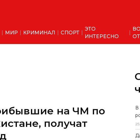
ЭТО
ВО
МИР
КРИМИНАЛ
СПОРТ
ИНТЕРЕСНО
ОТ
рибывшие на ЧМ по
В
р
истане, получат
25
зд
Д