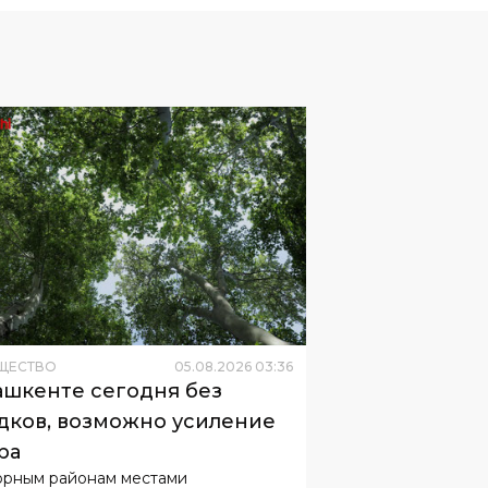
ЩЕСТВО
05
.
08
.
2026
03
:
36
ашкенте сегодня без
дков, возможно усиление
ра
орным районам местами