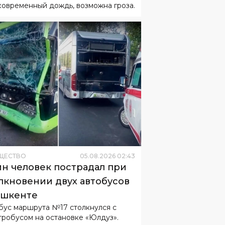
ковременный дождь, возможна гроза.
ЩЕСТВО
05
.
08
.
2026
02
:
43
н человек пострадал при
лкновении двух автобусов
ашкенте
бус маршрута №17 столкнулся с
тробусом на остановке «Юлдуз».