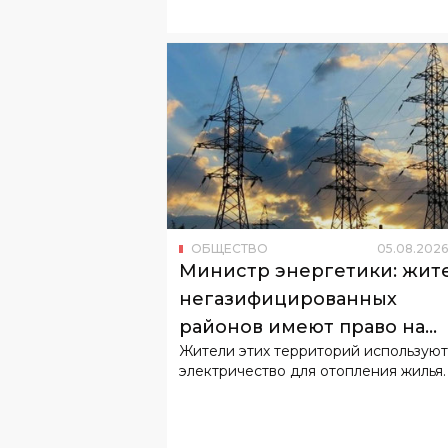
ОБЩЕСТВО
05
.
08
.
2026
Министр энергетики: жит
негазифицированных
районов имеют право на
Жители этих территорий используют
льготный тариф
электричество для отопления жилья.