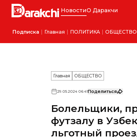
Новости
О Даракчи
Подписка
Главная
ПОЛИТИКА
ОБЩЕСТВО
Главная
ОБЩЕСТВО
Поделиться
29
.
05
.
2024
06
:
41
Болельщики, п
футзалу в Узбек
льготный прое