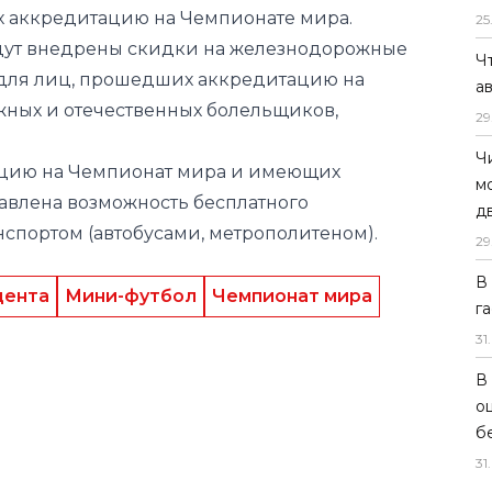
х аккредитацию на Чемпионате мира.
25
будут внедрены скидки на железнодорожные
Ч
 для лиц, прошедших аккредитацию на
а
жных и отечественных болельщиков,
29
Ч
цию на Чемпионат мира и имеющих
м
тавлена возможность бесплатного
д
спортом (автобусами, метрополитеном).
29
В
дента
Мини-футбол
Чемпионат мира
г
31
.
В
о
б
31
.