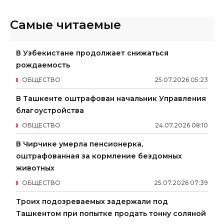
Самые читаемые
В Узбекистане продолжает снижаться
рождаемость
ОБЩЕСТВО
25
.
07
.
2026
05
:
23
В Ташкенте оштрафован начальник Управления
благоустройства
ОБЩЕСТВО
24
.
07
.
2026
08
:
10
В Чирчике умерла пенсионерка,
оштрафованная за кормление бездомных
животных
ОБЩЕСТВО
25
.
07
.
2026
07
:
39
Троих подозреваемых задержали под
Ташкентом при попытке продать тонну соляной