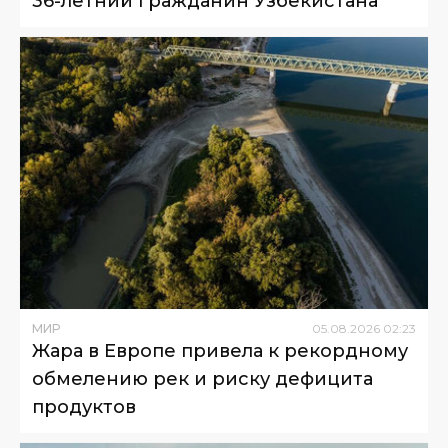
36-летний гражданин Узбекистана
МИР
05
.
08
.
2026
02
:
23
Жара в Европе привела к рекордному
обмелению рек и риску дефицита
продуктов