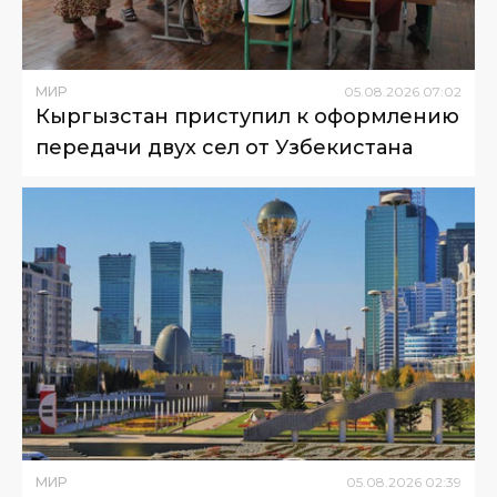
МИР
05
.
08
.
2026
07
:
02
Кыргызстан приступил к оформлению
передачи двух сел от Узбекистана
МИР
05
.
08
.
2026
02
:
39