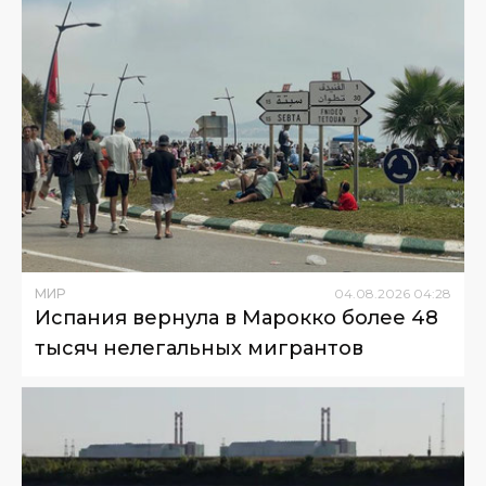
МИР
04
.
08
.
2026
04
:
28
Испания вернула в Марокко более 48
тысяч нелегальных мигрантов