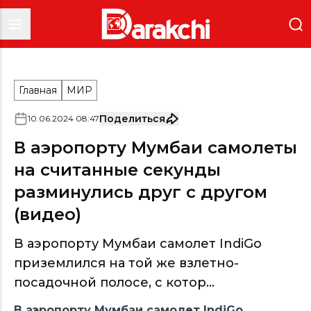
Главная
МИР
Поделиться
10
.
06
.
2024
08
:
47
В аэропорту Мумбаи самолеты
на считанные секунды
разминулись друг с другом
(видео)
В аэропорту Мумбаи самолет IndiGo
приземлился на той же взлетно-
посадочной полосе, с котор...
В аэропорту Мумбаи самолет IndiGo