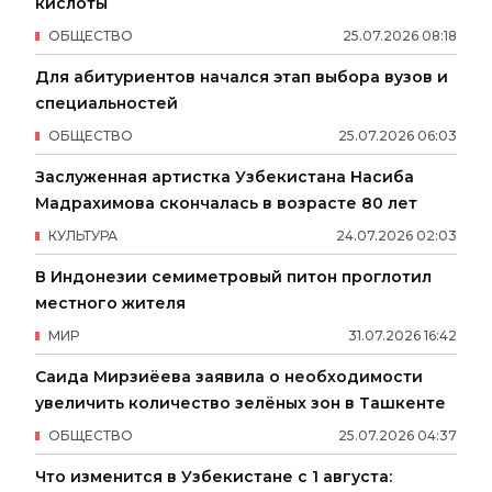
кислоты
ОБЩЕСТВО
25
.
07
.
2026
08
:
18
Для абитуриентов начался этап выбора вузов и
специальностей
ОБЩЕСТВО
25
.
07
.
2026
06
:
03
Заслуженная артистка Узбекистана Насиба
Мадрахимова скончалась в возрасте 80 лет
КУЛЬТУРА
24
.
07
.
2026
02
:
03
В Индонезии семиметровый питон проглотил
местного жителя
МИР
31
.
07
.
2026
16
:
42
Саида Мирзиёева заявила о необходимости
увеличить количество зелёных зон в Ташкенте
ОБЩЕСТВО
25
.
07
.
2026
04
:
37
Что изменится в Узбекистане с 1 августа: