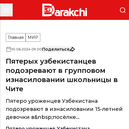
Главная
МИР
Поделиться
10
.
06
.
2024
09
:
00
Пятерых узбекистанцев
подозревают в групповом
изнасиловании школьницы в
Чите
Пятеро уроженцев Узбекистана
подозревают в изнасиловании 15-летней
девочки в&nbsp;посёлке...
Пятеро уроженцев Узбекистана