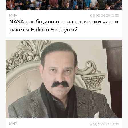
МИР
06
.
08
.
2026
10
:
52
NASA сообщило о столкновении части
ракеты Falcon 9 с Луной
МИР
06
.
08
.
2026
10
:
45