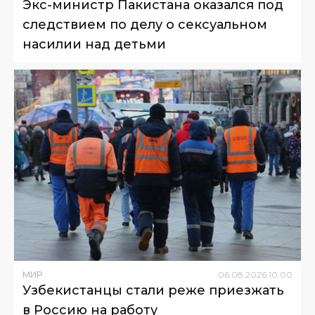
Экс-министр Пакистана оказался под
следствием по делу о сексуальном
насилии над детьми
МИР
06
.
08
.
2026
10
:
00
Узбекистанцы стали реже приезжать
в Россию на работу