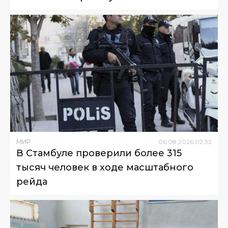
МИР
06
.
08
.
2026
02
:
32
В Стамбуле проверили более 315
тысяч человек в ходе масштабного
рейда