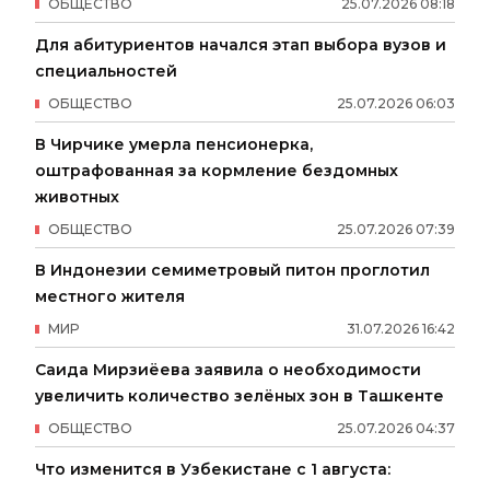
ОБЩЕСТВО
25
.
07
.
2026
08
:
18
Для абитуриентов начался этап выбора вузов и
специальностей
ОБЩЕСТВО
25
.
07
.
2026
06
:
03
В Чирчике умерла пенсионерка,
оштрафованная за кормление бездомных
животных
ОБЩЕСТВО
25
.
07
.
2026
07
:
39
В Индонезии семиметровый питон проглотил
местного жителя
МИР
31
.
07
.
2026
16
:
42
Саида Мирзиёева заявила о необходимости
увеличить количество зелёных зон в Ташкенте
ОБЩЕСТВО
25
.
07
.
2026
04
:
37
Что изменится в Узбекистане с 1 августа: