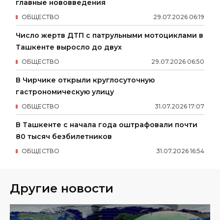
главные нововведения
ОБЩЕСТВО
29
.
07
.
2026
06
:
19
Число жертв ДТП с патрульными мотоциклами в
Ташкенте выросло до двух
ОБЩЕСТВО
29
.
07
.
2026
06
:
50
В Чирчике открыли круглосуточную
гастрономическую улицу
ОБЩЕСТВО
31
.
07
.
2026
17
:
07
В Ташкенте с начала года оштрафовали почти
80 тысяч безбилетников
ОБЩЕСТВО
31
.
07
.
2026
16
:
54
Другие новости