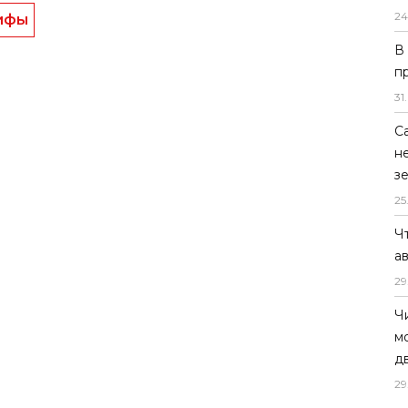
й и Андижанской областях. 36%
24
или, что ощущают инфляцию на уровне 21%
В
марканде и 53% респондентов в Андижане
п
-20%.
31
.
аибольший рост цен на лекарства, бензин
лы, а также молоко, мясо, овощи и фрукты.
С
н
иальный уровень инфляции в Узбекистане
з
25
Ч
рифы
а
29
Ч
м
д
29