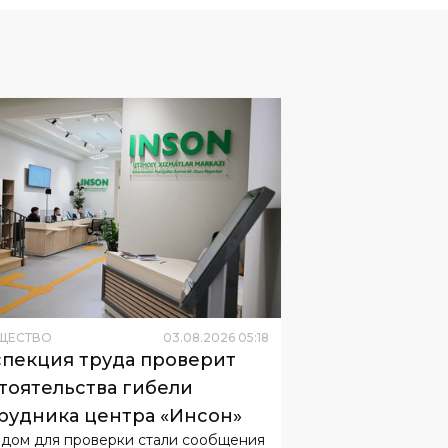
ЩЕСТВО
03
.
08
.
2026
05
:
18
пекция труда проверит
тоятельства гибели
рудника центра «Инсон»
дом для проверки стали сообщения