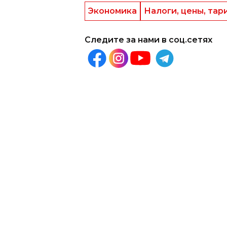
городе Ташкенте, Самаркандско
респондентов в Ташкенте отмет
и выше. 56% респондентов в Са
оценили инфляцию на уровне 9
В мае жители страны отметили н
и топливо, строительные материа
Напомним, в мае годовой офиц
составил 10,55%.
Экономика
Налоги, цены, та
Следите за нами в соц.сетях