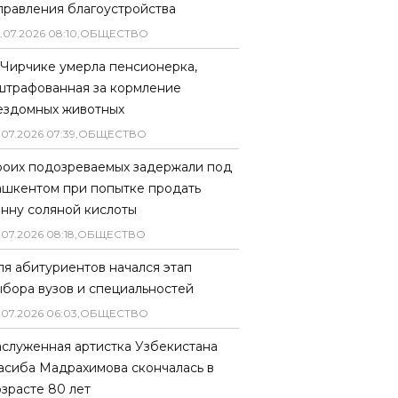
правления благоустройства
.
07
.
2026
08
:
10
,
ОБЩЕСТВО
 Чирчике умерла пенсионерка,
штрафованная за кормление
ездомных животных
.
07
.
2026
07
:
39
,
ОБЩЕСТВО
роих подозреваемых задержали под
ашкентом при попытке продать
онну соляной кислоты
.
07
.
2026
08
:
18
,
ОБЩЕСТВО
ля абитуриентов начался этап
ыбора вузов и специальностей
.
07
.
2026
06
:
03
,
ОБЩЕСТВО
аслуженная артистка Узбекистана
асиба Мадрахимова скончалась в
озрасте 80 лет