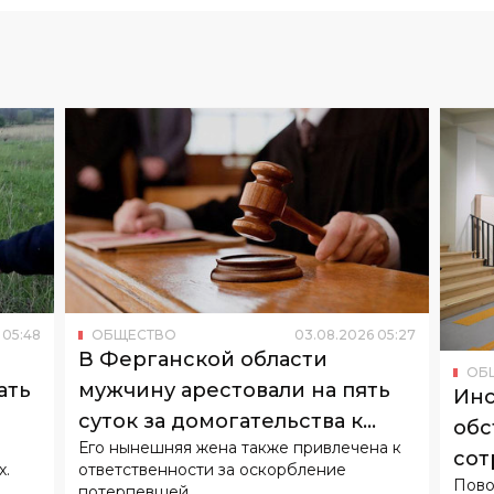
05
:
48
ОБЩЕСТВО
03
.
08
.
2026
05
:
27
В Ферганской области
ОБ
ать
мужчину арестовали на пять
Инс
суток за домогательства к
обс
Его нынешняя жена также привлечена к
бывшей супруге
сот
х.
ответственности за оскорбление
Пово
потерпевшей.