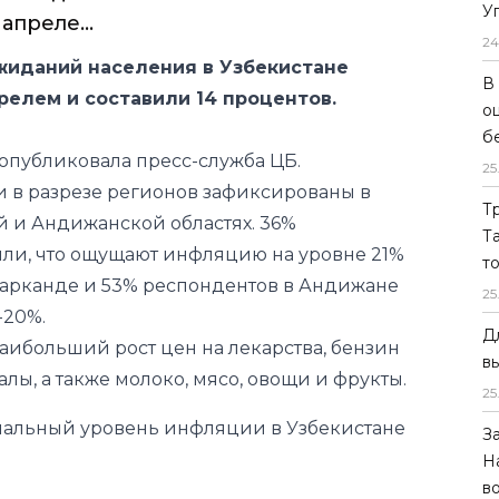
У
24
В
о
б
нфляционных
25
ления ускорились
Т
Т
т
 ожиданий населения в Узбекистане
25
апреле...
Д
жиданий населения в Узбекистане
в
релем и составили 14 процентов.
25
З
публиковала пресс-служба ЦБ.
Н
 в разрезе регионов зафиксированы в
в