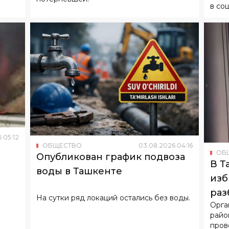
в со
6
05
:
12
ОБЩЕСТВО
03
.
08
.
2026
04
:
16
ОБ
Опубликован график подвоза
В Т
воды в Ташкенте
изб
раз
На сутки ряд локаций остались без воды.
Орга
райо
пров