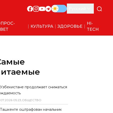
Русский
ПРОС-
HI-
КУЛЬТУРА
ЗДОРОВЬЕ
ВЕТ
TECH
Самые
читаемые
 Узбекистане продолжает снижаться
ождаемость
.
07
.
2026
05
:
23
,
ОБЩЕСТВО
 Ташкенте оштрафован начальник