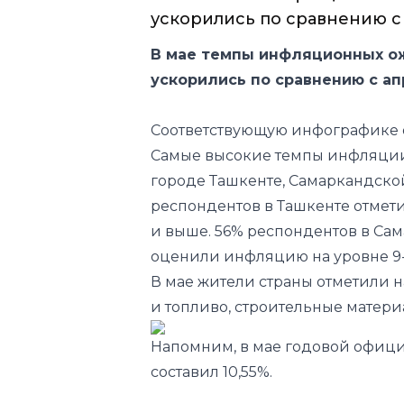
Главная
ОБЩЕСТВО
Поделиться
12
.
06
.
2024
08
:
26
В мае темпы и
ожиданий насе
В мае темпы инфляционных
ускорились по сравнению с 
В мае темпы инфляционных о
ускорились по сравнению с ап
Соответствующую инфографике о
Самые высокие темпы инфляции