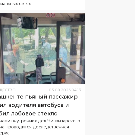
циальных сетях.
ЩЕСТВО
03
.
08
.
2026
04
:
13
ашкенте пьяный пассажир
ил водителя автобуса и
бил лобовое стекло
нами внутренних дел Чиланзарского
на проводится доследственная
ерка.