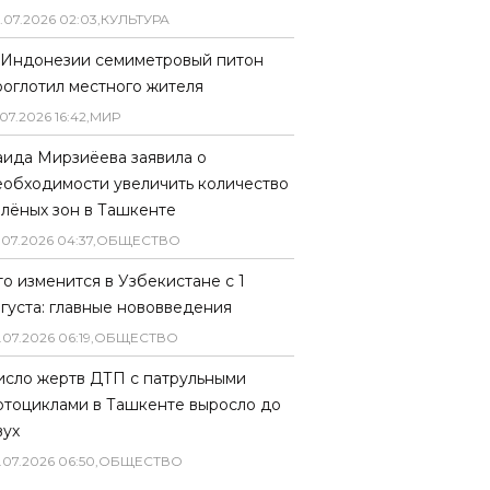
.
07
.
2026
02
:
03
,
КУЛЬТУРА
 Индонезии семиметровый питон
роглотил местного жителя
07
.
2026
16
:
42
,
МИР
аида Мирзиёева заявила о
еобходимости увеличить количество
елёных зон в Ташкенте
.
07
.
2026
04
:
37
,
ОБЩЕСТВО
то изменится в Узбекистане с 1
вгуста: главные нововведения
.
07
.
2026
06
:
19
,
ОБЩЕСТВО
исло жертв ДТП с патрульными
отоциклами в Ташкенте выросло до
вух
.
07
.
2026
06
:
50
,
ОБЩЕСТВО