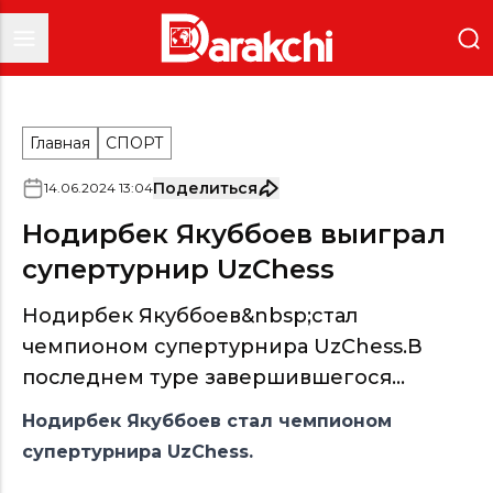
Главная
СПОРТ
Поделиться
14
.
06
.
2024
13
:
04
Нодирбек Якуббоев выиграл
супертурнир UzChess
Нодирбек Якуббоев&nbsp;стал
чемпионом супертурнира UzChess.В
последнем туре завершившегося...
Нодирбек Якуббоев стал чемпионом
супертурнира UzChess.