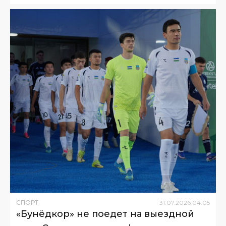
СПОРТ
31
.
07
.
2026
04
:
05
«Бунёдкор» не поедет на выездной