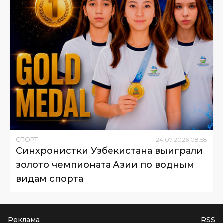
СПОРТ
24
.
07
.
2026
08
:
58
Синхронистки Узбекистана выиграли
золото чемпионата Азии по водным
видам спорта
Реклама
RSS