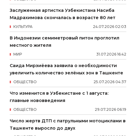
Заслуженная артистка Узбекистана Насиба
Мадрахимова скончалась в возрасте 80 лет
КУЛЬТУРА
24
.
07
.
2026
02
:
03
В Индонезии семиметровый питон проглотил
местного жителя
МИР
31
.
07
.
2026
16
:
42
Саида Мирзиёева заявила о необходимости
увеличить количество зелёных зон в Ташкенте
ОБЩЕСТВО
25
.
07
.
2026
04
:
37
Что изменится в Узбекистане с 1 августа:
главные нововведения
ОБЩЕСТВО
29
.
07
.
2026
06
:
19
Число жертв ДТП с патрульными мотоциклами в
Ташкенте выросло до двух