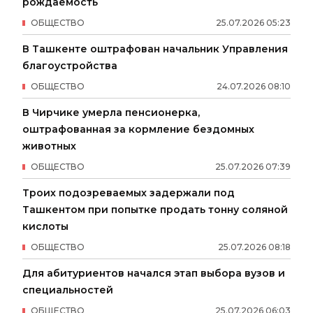
рождаемость
ОБЩЕСТВО
25
.
07
.
2026
05
:
23
В Ташкенте оштрафован начальник Управления
благоустройства
ОБЩЕСТВО
24
.
07
.
2026
08
:
10
В Чирчике умерла пенсионерка,
оштрафованная за кормление бездомных
животных
ОБЩЕСТВО
25
.
07
.
2026
07
:
39
Троих подозреваемых задержали под
Ташкентом при попытке продать тонну соляной
кислоты
ОБЩЕСТВО
25
.
07
.
2026
08
:
18
Для абитуриентов начался этап выбора вузов и
специальностей
ОБЩЕСТВО
25
.
07
.
2026
06
:
03