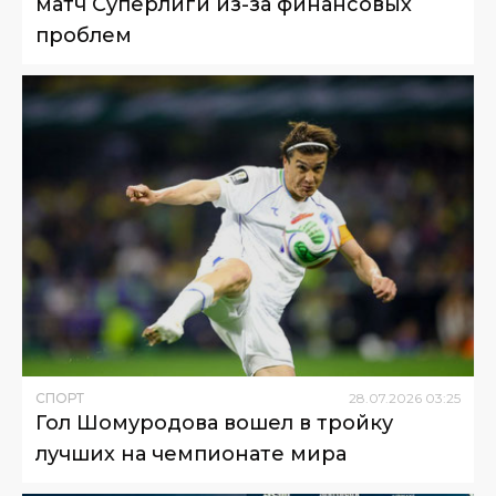
матч Суперлиги из-за финансовых
проблем
СПОРТ
28
.
07
.
2026
03
:
25
Гол Шомуродова вошел в тройку
лучших на чемпионате мира