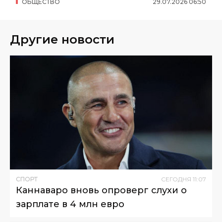
ОБЩЕСТВО
29
.
07
.
2026
06
:
50
Другие новости
СПОРТ
СЕГОДНЯ
11
:
07
Каннаваро вновь опроверг слухи о
зарплате в 4 млн евро