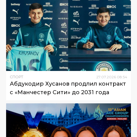
СПОРТ
27
.
07
.
2026
08
:
54
Абдукодир Хусанов продлил контракт
с «Манчестер Сити» до 2031 года