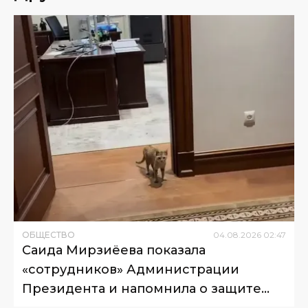
ОБЩЕСТВО
04
.
08
.
2026
02
:
47
Саида Мирзиёева показала
«сотрудников» Администрации
Президента и напомнила о защите
животных