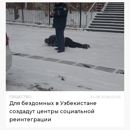
ОБЩЕСТВО
04
.
08
.
2026
02
:
43
Для бездомных в Узбекистане
создадут центры социальной
реинтеграции