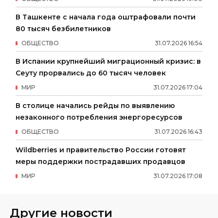
В Ташкенте с начала года оштрафовали почти
80 тысяч безбилетников
ОБЩЕСТВО
31
.
07
.
2026
16
:
54
В Испании крупнейший миграционный кризис: в
Сеуту прорвались до 60 тысяч человек
МИР
31
.
07
.
2026
17
:
04
В столице начались рейды по выявлению
незаконного потребления энергоресурсов
ОБЩЕСТВО
31
.
07
.
2026
16
:
43
Wildberries и правительство России готовят
меры поддержки пострадавших продавцов
МИР
31
.
07
.
2026
17
:
08
Другие новости