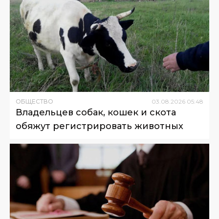
ОБЩЕСТВО
03
.
08
.
2026
05
:
48
Владельцев собак, кошек и скота
обяжут регистрировать животных