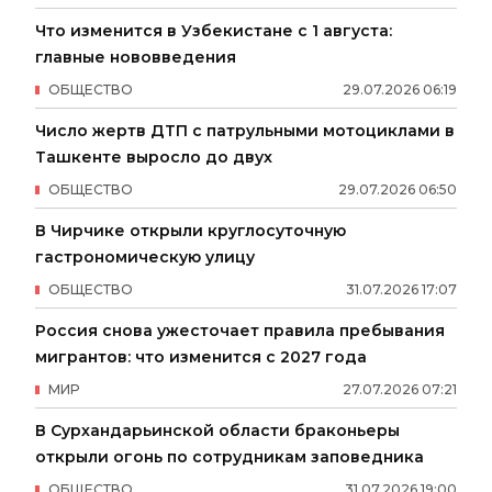
Что изменится в Узбекистане с 1 августа:
главные нововведения
ОБЩЕСТВО
29
.
07
.
2026
06
:
19
Число жертв ДТП с патрульными мотоциклами в
Ташкенте выросло до двух
ОБЩЕСТВО
29
.
07
.
2026
06
:
50
В Чирчике открыли круглосуточную
гастрономическую улицу
ОБЩЕСТВО
31
.
07
.
2026
17
:
07
Россия снова ужесточает правила пребывания
мигрантов: что изменится с 2027 года
МИР
27
.
07
.
2026
07
:
21
В Сурхандарьинской области браконьеры
открыли огонь по сотрудникам заповедника
ОБЩЕСТВО
31
.
07
.
2026
19
:
00