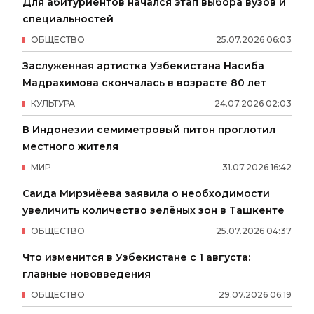
Для абитуриентов начался этап выбора вузов и
специальностей
ОБЩЕСТВО
25
.
07
.
2026
06
:
03
Заслуженная артистка Узбекистана Насиба
Мадрахимова скончалась в возрасте 80 лет
КУЛЬТУРА
24
.
07
.
2026
02
:
03
В Индонезии семиметровый питон проглотил
местного жителя
МИР
31
.
07
.
2026
16
:
42
Саида Мирзиёева заявила о необходимости
увеличить количество зелёных зон в Ташкенте
ОБЩЕСТВО
25
.
07
.
2026
04
:
37
Что изменится в Узбекистане с 1 августа:
главные нововведения
ОБЩЕСТВО
29
.
07
.
2026
06
:
19