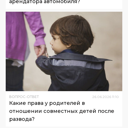
арендатора автомобиля?
ВОПРОС-ОТВЕТ
26
.
06
.
2026
11
:
10
Какие права у родителей в
отношении совместных детей после
развода?