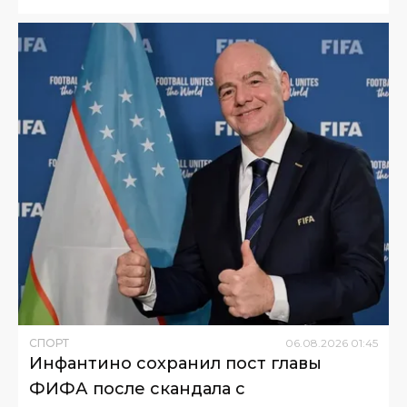
СПОРТ
06
.
08
.
2026
01
:
45
Инфантино сохранил пост главы
ФИФА после скандала с