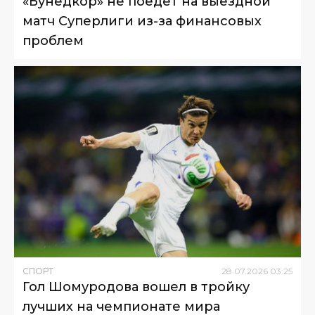
«Бунёдкор» не поедет на выездной
матч Суперлиги из-за финансовых
проблем
СПОРТ
28
.
07
.
2026
03
:
25
Гол Шомуродова вошел в тройку
лучших на чемпионате мира