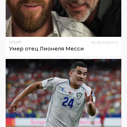
СПОРТ
08
.
08
.
2026
11
:
14
Умер отец Лионеля Месси