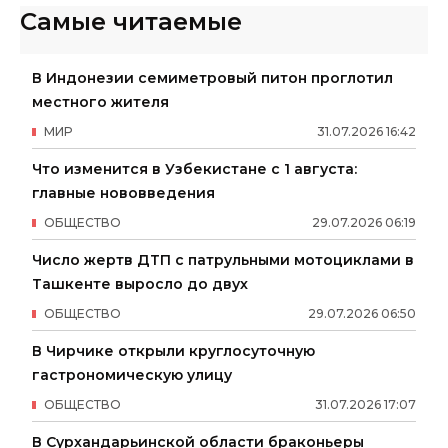
Самые читаемые
В Индонезии семиметровый питон проглотил
местного жителя
МИР
31
.
07
.
2026
16
:
42
Что изменится в Узбекистане с 1 августа:
главные нововведения
ОБЩЕСТВО
29
.
07
.
2026
06
:
19
Число жертв ДТП с патрульными мотоциклами в
Ташкенте выросло до двух
ОБЩЕСТВО
29
.
07
.
2026
06
:
50
В Чирчике открыли круглосуточную
гастрономическую улицу
ОБЩЕСТВО
31
.
07
.
2026
17
:
07
В Сурхандарьинской области браконьеры