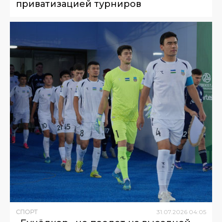
приватизацией турниров
СПОРТ
31
.
07
.
2026
04
:
05