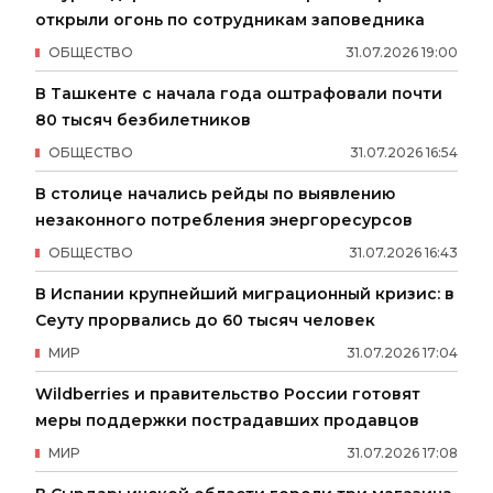
открыли огонь по сотрудникам заповедника
ОБЩЕСТВО
31
.
07
.
2026
19
:
00
В Ташкенте с начала года оштрафовали почти
80 тысяч безбилетников
ОБЩЕСТВО
31
.
07
.
2026
16
:
54
В столице начались рейды по выявлению
незаконного потребления энергоресурсов
ОБЩЕСТВО
31
.
07
.
2026
16
:
43
В Испании крупнейший миграционный кризис: в
Сеуту прорвались до 60 тысяч человек
МИР
31
.
07
.
2026
17
:
04
Wildberries и правительство России готовят
меры поддержки пострадавших продавцов
МИР
31
.
07
.
2026
17
:
08