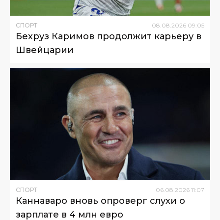
СПОРТ
08
.
08
.
2026
09
:
05
Бехруз Каримов продолжит карьеру в
Швейцарии
СПОРТ
06
.
08
.
2026
11
:
07
Каннаваро вновь опроверг слухи о
зарплате в 4 млн евро