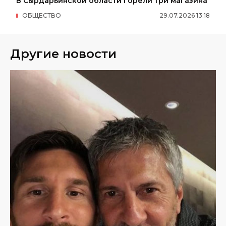
В Сырдарьинской области горели три магазина
ОБЩЕСТВО
29
.
07
.
2026
13
:
18
Другие новости