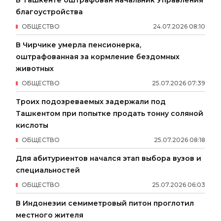
В Ташкенте оштрафован начальник Управления
благоустройства
ОБЩЕСТВО
24
.
07
.
2026
08
:
10
В Чирчике умерла пенсионерка,
оштрафованная за кормление бездомных
животных
ОБЩЕСТВО
25
.
07
.
2026
07
:
39
Троих подозреваемых задержали под
Ташкентом при попытке продать тонну соляной
кислоты
ОБЩЕСТВО
25
.
07
.
2026
08
:
18
Для абитуриентов начался этап выбора вузов и
специальностей
ОБЩЕСТВО
25
.
07
.
2026
06
:
03
В Индонезии семиметровый питон проглотил
местного жителя