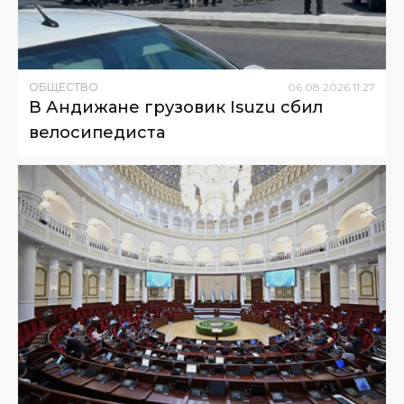
ОБЩЕСТВО
06
.
08
.
2026
11
:
27
В Андижане грузовик Isuzu сбил
велосипедиста