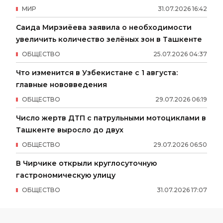
МИР
31
.
07
.
2026
16
:
42
Саида Мирзиёева заявила о необходимости
увеличить количество зелёных зон в Ташкенте
ОБЩЕСТВО
25
.
07
.
2026
04
:
37
Что изменится в Узбекистане с 1 августа:
главные нововведения
ОБЩЕСТВО
29
.
07
.
2026
06
:
19
Число жертв ДТП с патрульными мотоциклами в
Ташкенте выросло до двух
ОБЩЕСТВО
29
.
07
.
2026
06
:
50
В Чирчике открыли круглосуточную
гастрономическую улицу
ОБЩЕСТВО
31
.
07
.
2026
17
:
07