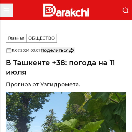
Главная
ОБЩЕСТВО
Поделиться
11
.
07
.
2024
03
:
07
В Ташкенте +38: погода на 11
июля
Прогноз от Узгидромета.