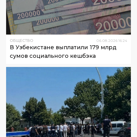
ОБЩЕСТВО
06
.
08
.
2026
16
:
24
В Узбекистане выплатили 179 млрд
сумов социального кешбэка