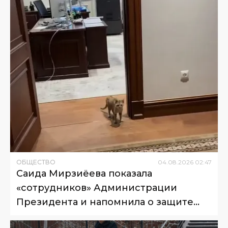
ОБЩЕСТВО
04
.
08
.
2026
02
:
47
Саида Мирзиёева показала
«сотрудников» Администрации
Президента и напомнила о защите
животных