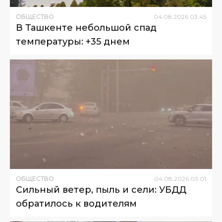
ОБЩЕСТВО
04
.
08
.
2026
03
:
45
В Ташкенте небольшой спад
температуры: +35 днем
ОБЩЕСТВО
04
.
08
.
2026
03
:
01
Сильный ветер, пыль и сели: УБДД
обратилось к водителям