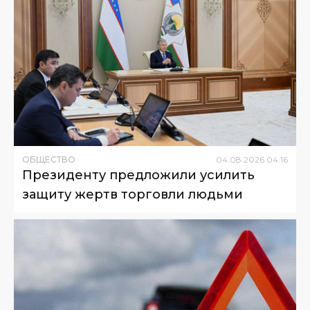
ОБЩЕСТВО
04
.
08
.
2026
04
:
16
Президенту предложили усилить
защиту жертв торговли людьми