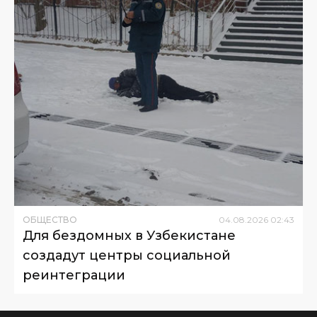
ОБЩЕСТВО
04
.
08
.
2026
02
:
43
Для бездомных в Узбекистане
создадут центры социальной
реинтеграции