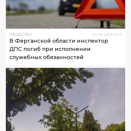
ОБЩЕСТВО
04
.
08
.
2026
04
:
11
В Ферганской области инспектор
ДПС погиб при исполнении
служебных обязанностей