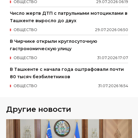
ОБЩЕСТВО
29
.
07
.
2026
06
:
19
Число жертв ДТП с патрульными мотоциклами в
Ташкенте выросло до двух
ОБЩЕСТВО
29
.
07
.
2026
06
:
50
В Чирчике открыли круглосуточную
гастрономическую улицу
ОБЩЕСТВО
31
.
07
.
2026
17
:
07
В Ташкенте с начала года оштрафовали почти
80 тысяч безбилетников
ОБЩЕСТВО
31
.
07
.
2026
16
:
54
Другие новости