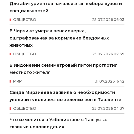
Для абитуриентов начался этап выбора вузов и
специальностей
ОБЩЕСТВО
25
.
07
.
2026
06
:
03
В Чирчике умерла пенсионерка,
оштрафованная за кормление бездомных
животных
ОБЩЕСТВО
25
.
07
.
2026
07
:
39
В Индонезии семиметровый питон проглотил
местного жителя
МИР
31
.
07
.
2026
16
:
42
Саида Мирзиёева заявила о необходимости
увеличить количество зелёных зон в Ташкенте
ОБЩЕСТВО
25
.
07
.
2026
04
:
37
Что изменится в Узбекистане с 1 августа:
главные нововведения