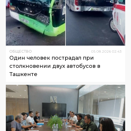
ОБЩЕСТВО
05
.
08
.
2026
02
:
43
Один человек пострадал при
столкновении двух автобусов в
Ташкенте