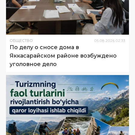
ОБЩЕСТВО
05
.
08
.
2026
02
:
33
По делу о сносе дома в
Яккасарайском районе возбуждено
уголовное дело