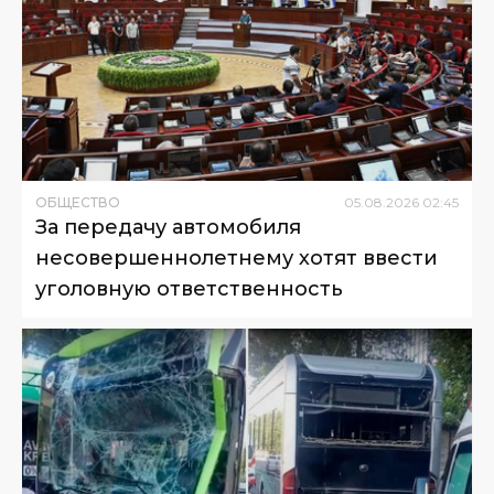
ОБЩЕСТВО
05
.
08
.
2026
02
:
45
За передачу автомобиля
несовершеннолетнему хотят ввести
уголовную ответственность