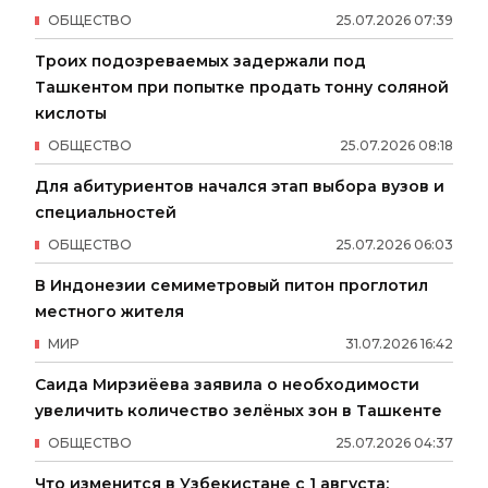
ОБЩЕСТВО
25
.
07
.
2026
07
:
39
Троих подозреваемых задержали под
Ташкентом при попытке продать тонну соляной
кислоты
ОБЩЕСТВО
25
.
07
.
2026
08
:
18
Для абитуриентов начался этап выбора вузов и
специальностей
ОБЩЕСТВО
25
.
07
.
2026
06
:
03
В Индонезии семиметровый питон проглотил
местного жителя
МИР
31
.
07
.
2026
16
:
42
Саида Мирзиёева заявила о необходимости
увеличить количество зелёных зон в Ташкенте
ОБЩЕСТВО
25
.
07
.
2026
04
:
37
Что изменится в Узбекистане с 1 августа: