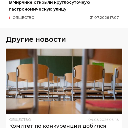
В Чирчике открыли круглосуточную
гастрономическую улицу
ОБЩЕСТВО
31
.
07
.
2026
17
:
07
Другие новости
ОБЩЕСТВО
04
.
08
.
2026
05
:
48
Комитет по конкуренции добился