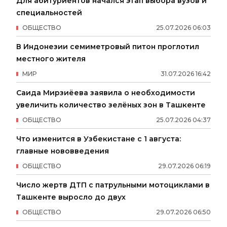
Для абитуриентов начался этап выбора вузов и
специальностей
ОБЩЕСТВО
25
.
07
.
2026
06
:
03
В Индонезии семиметровый питон проглотил
местного жителя
МИР
31
.
07
.
2026
16
:
42
Саида Мирзиёева заявила о необходимости
увеличить количество зелёных зон в Ташкенте
ОБЩЕСТВО
25
.
07
.
2026
04
:
37
Что изменится в Узбекистане с 1 августа:
главные нововведения
ОБЩЕСТВО
29
.
07
.
2026
06
:
19
Число жертв ДТП с патрульными мотоциклами в
Ташкенте выросло до двух
ОБЩЕСТВО
29
.
07
.
2026
06
:
50