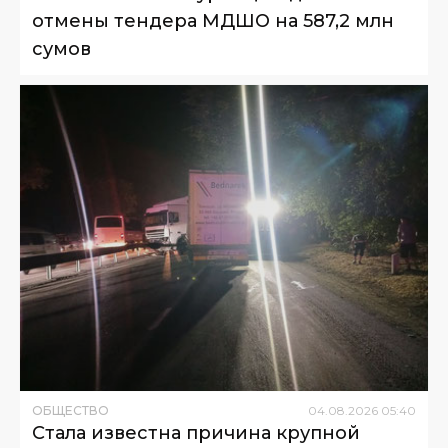
отмены тендера МДШО на 587,2 млн
сумов
ОБЩЕСТВО
04
.
08
.
2026
05
:
40
Стала известна причина крупной