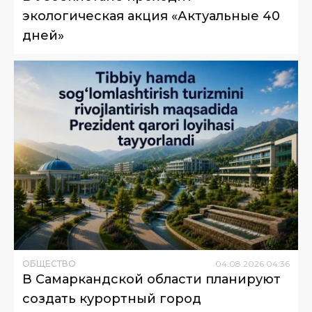
экологическая акция «Актуальные 40
дней»
ОБЩЕСТВО
04
.
08
.
2026
04
:
36
В Самаркандской области планируют
создать курортный город