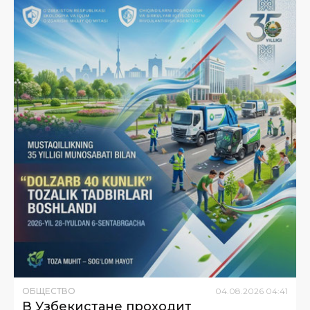
ОБЩЕСТВО
04
.
08
.
2026
04
:
41
В Узбекистане проходит