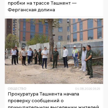
пробки на трассе Ташкент —
Ферганская долина
ОБЩЕСТВО
04
.
08
.
2026
05
:
29
Прокуратура Ташкента начала
проверку сообщений о
принудительном выселении жителей