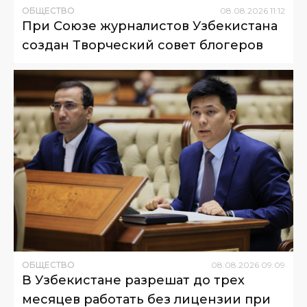
ОБЩЕСТВО
08
.
08
.
2026
11
:
12
При Союзе журналистов Узбекистана
создан Творческий совет блогеров
ОБЩЕСТВО
08
.
08
.
2026
09
:
09
В Узбекистане разрешат до трех
месяцев работать без лицензии при