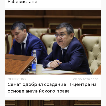
Узбекистане
ОБЩЕСТВО
08
.
08
.
2026
06
:
38
Сенат одобрил создание IT-центра на
основе английского права