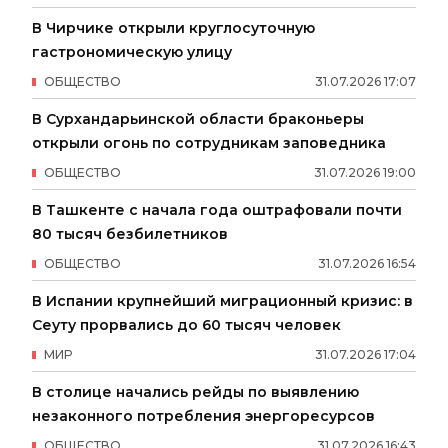
В Чирчике открыли круглосуточную
гастрономическую улицу
ОБЩЕСТВО
31
.
07
.
2026
17
:
07
В Сурхандарьинской области браконьеры
открыли огонь по сотрудникам заповедника
ОБЩЕСТВО
31
.
07
.
2026
19
:
00
В Ташкенте с начала года оштрафовали почти
80 тысяч безбилетников
ОБЩЕСТВО
31
.
07
.
2026
16
:
54
В Испании крупнейший миграционный кризис: в
Сеуту прорвались до 60 тысяч человек
МИР
31
.
07
.
2026
17
:
04
В столице начались рейды по выявлению
незаконного потребления энергоресурсов
ОБЩЕСТВО
31
.
07
.
2026
16
:
43