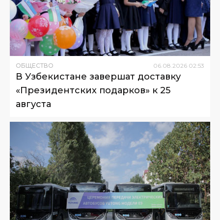
ОБЩЕСТВО
06
.
08
.
2026
02
:
53
В Узбекистане завершат доставку
«Президентских подарков» к 25
августа