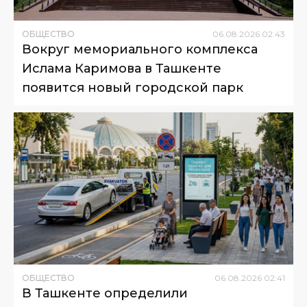
ОБЩЕСТВО
06
.
08
.
2026
02
:
43
Вокруг мемориального комплекса
Ислама Каримова в Ташкенте
появится новый городской парк
ОБЩЕСТВО
06
.
08
.
2026
02
:
41
В Ташкенте определили