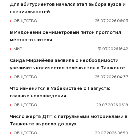
Для абитуриентов начался этап выбора вузов и
специальностей
ОБЩЕСТВО
25
.
07
.
2026
06
:
03
В Индонезии семиметровый питон проглотил
местного жителя
МИР
31
.
07
.
2026
16
:
42
Саида Мирзиёева заявила о необходимости
увеличить количество зелёных зон в Ташкенте
ОБЩЕСТВО
25
.
07
.
2026
04
:
37
Что изменится в Узбекистане с 1 августа:
главные нововведения
ОБЩЕСТВО
29
.
07
.
2026
06
:
19
Число жертв ДТП с патрульными мотоциклами в
Ташкенте выросло до двух
ОБЩЕСТВО
29
.
07
.
2026
06
:
50