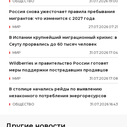
ОБЩЕСТВО
31
.
07
.
2026
19
:
00
Россия снова ужесточает правила пребывания
мигрантов: что изменится с 2027 года
МИР
27
.
07
.
2026
07
:
21
В Испании крупнейший миграционный кризис: в
Сеуту прорвались до 60 тысяч человек
МИР
31
.
07
.
2026
17
:
04
Wildberries и правительство России готовят
меры поддержки пострадавших продавцов
МИР
31
.
07
.
2026
17
:
08
В столице начались рейды по выявлению
незаконного потребления энергоресурсов
ОБЩЕСТВО
31
.
07
.
2026
16
:
43
Другие новости