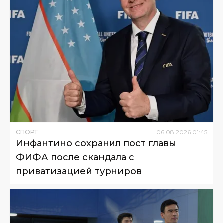
СПОРТ
06
.
08
.
2026
01
:
45
Инфантино сохранил пост главы
ФИФА после скандала с
приватизацией турниров