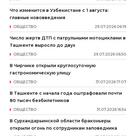
Что изменится в Узбекистане с 1 августа:
главные нововведения
ОБЩЕСТВО
29
.
07
.
2026
06
:
19
Число жертв ДТП с патрульными мотоциклами в
Ташкенте выросло до двух
ОБЩЕСТВО
29
.
07
.
2026
06
:
50
В Чирчике открыли круглосуточную
гастрономическую улицу
ОБЩЕСТВО
31
.
07
.
2026
17
:
07
В Ташкенте с начала года оштрафовали почти
80 тысяч безбилетников
ОБЩЕСТВО
31
.
07
.
2026
16
:
54
В Сурхандарьинской области браконьеры
открыли огонь по сотрудникам заповедника