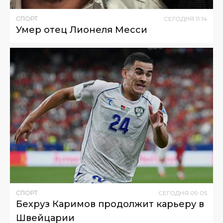
СПОРТ
СЕГОДНЯ
11
:
14
Умер отец Лионеля Месси
СПОРТ
СЕГОДНЯ
09
:
05
Бехруз Каримов продолжит карьеру в
Швейцарии