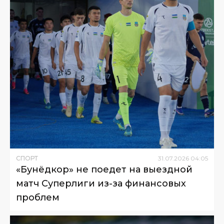
СПОРТ
31
.
07
.
2026
04
:
05
«Бунёдкор» не поедет на выездной
матч Суперлиги из-за финансовых
проблем