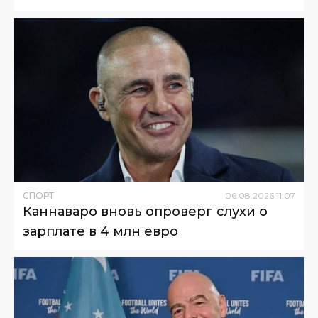
СПОРТ
06
.
08
.
2026
11
:
07
Каннаваро вновь опроверг слухи о
зарплате в 4 млн евро