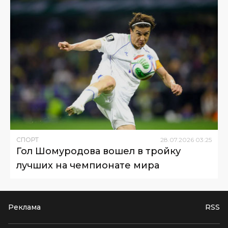
СПОРТ
28
.
07
.
2026
03
:
25
Гол Шомуродова вошел в тройку
лучших на чемпионате мира
Реклама
RSS