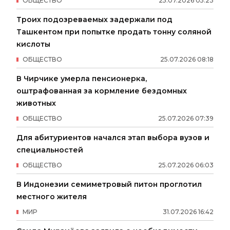
ОБЩЕСТВО
25
.
07
.
2026
05
:
23
Троих подозреваемых задержали под
Ташкентом при попытке продать тонну соляной
кислоты
ОБЩЕСТВО
25
.
07
.
2026
08
:
18
В Чирчике умерла пенсионерка,
оштрафованная за кормление бездомных
животных
ОБЩЕСТВО
25
.
07
.
2026
07
:
39
Для абитуриентов начался этап выбора вузов и
специальностей
ОБЩЕСТВО
25
.
07
.
2026
06
:
03
В Индонезии семиметровый питон проглотил
местного жителя
МИР
31
.
07
.
2026
16
:
42