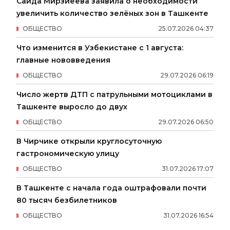
Саида Мирзиёева заявила о необходимости
увеличить количество зелёных зон в Ташкенте
ОБЩЕСТВО
25
.
07
.
2026
04
:
37
Что изменится в Узбекистане с 1 августа:
главные нововведения
ОБЩЕСТВО
29
.
07
.
2026
06
:
19
Число жертв ДТП с патрульными мотоциклами в
Ташкенте выросло до двух
ОБЩЕСТВО
29
.
07
.
2026
06
:
50
В Чирчике открыли круглосуточную
гастрономическую улицу
ОБЩЕСТВО
31
.
07
.
2026
17
:
07
В Ташкенте с начала года оштрафовали почти
80 тысяч безбилетников
ОБЩЕСТВО
31
.
07
.
2026
16
:
54