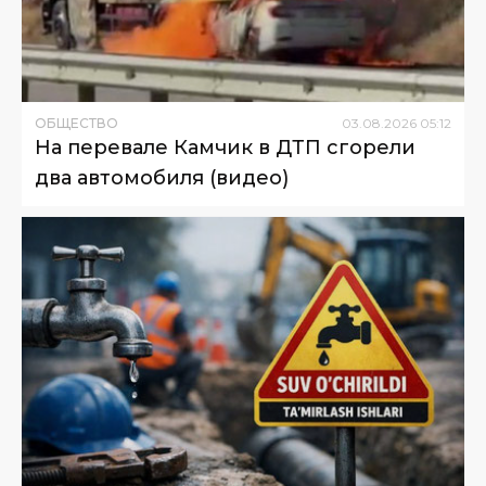
ОБЩЕСТВО
03
.
08
.
2026
05
:
12
На перевале Камчик в ДТП сгорели
два автомобиля (видео)