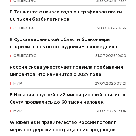
ОБЩЕСТВО
31
.
07
.
2026
17
:
07
В Ташкенте с начала года оштрафовали почти
80 тысяч безбилетников
ОБЩЕСТВО
31
.
07
.
2026
16
:
54
В Сурхандарьинской области браконьеры
открыли огонь по сотрудникам заповедника
ОБЩЕСТВО
31
.
07
.
2026
19
:
00
Россия снова ужесточает правила пребывания
мигрантов: что изменится с 2027 года
МИР
27
.
07
.
2026
07
:
21
В Испании крупнейший миграционный кризис: в
Сеуту прорвались до 60 тысяч человек
МИР
31
.
07
.
2026
17
:
04
Wildberries и правительство России готовят
меры поддержки пострадавших продавцов