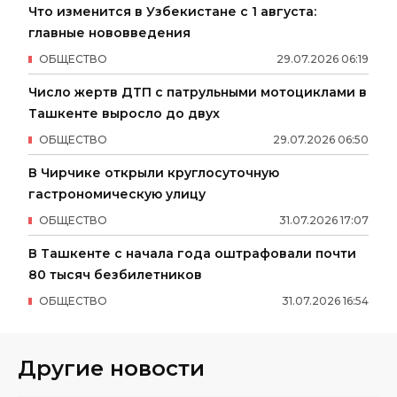
Что изменится в Узбекистане с 1 августа:
главные нововведения
ОБЩЕСТВО
29
.
07
.
2026
06
:
19
Число жертв ДТП с патрульными мотоциклами в
Ташкенте выросло до двух
ОБЩЕСТВО
29
.
07
.
2026
06
:
50
В Чирчике открыли круглосуточную
гастрономическую улицу
ОБЩЕСТВО
31
.
07
.
2026
17
:
07
В Ташкенте с начала года оштрафовали почти
80 тысяч безбилетников
ОБЩЕСТВО
31
.
07
.
2026
16
:
54
Другие новости