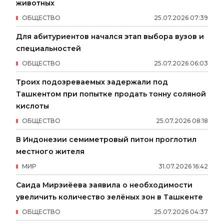
животных
ОБЩЕСТВО
25
.
07
.
2026
07
:
39
Для абитуриентов начался этап выбора вузов и
специальностей
ОБЩЕСТВО
25
.
07
.
2026
06
:
03
Троих подозреваемых задержали под
Ташкентом при попытке продать тонну соляной
кислоты
ОБЩЕСТВО
25
.
07
.
2026
08
:
18
В Индонезии семиметровый питон проглотил
местного жителя
МИР
31
.
07
.
2026
16
:
42
Саида Мирзиёева заявила о необходимости
увеличить количество зелёных зон в Ташкенте
ОБЩЕСТВО
25
.
07
.
2026
04
:
37