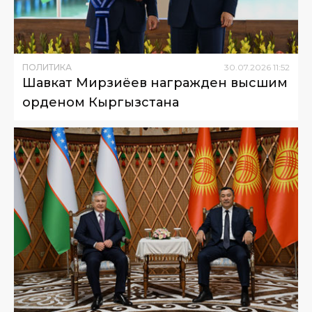
ПОЛИТИКА
30
.
07
.
2026
11
:
52
Шавкат Мирзиёев награжден высшим
орденом Кыргызстана