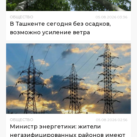
ОБЩЕСТВО
05
.
08
.
2026
03
:
36
В Ташкенте сегодня без осадков,
возможно усиление ветра
ОБЩЕСТВО
05
.
08
.
2026
02
:
56
Министр энергетики: жители
негазифицированных районов имеют