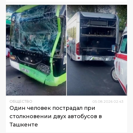
ОБЩЕСТВО
05
.
08
.
2026
02
:
43
Один человек пострадал при
столкновении двух автобусов в
Ташкенте