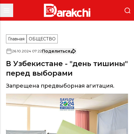
Главная
ОБЩЕСТВО
Поделиться
26
.
10
.
2024
07
:
22
В Узбекистане - "день тишины"
перед выборами
Запрещена предвыборная агитация.