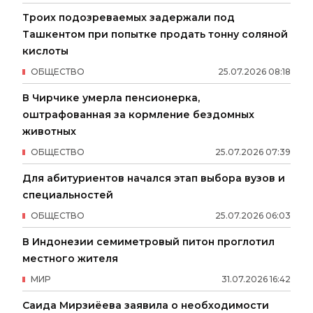
Троих подозреваемых задержали под
Ташкентом при попытке продать тонну соляной
кислоты
ОБЩЕСТВО
25
.
07
.
2026
08
:
18
В Чирчике умерла пенсионерка,
оштрафованная за кормление бездомных
животных
ОБЩЕСТВО
25
.
07
.
2026
07
:
39
Для абитуриентов начался этап выбора вузов и
специальностей
ОБЩЕСТВО
25
.
07
.
2026
06
:
03
В Индонезии семиметровый питон проглотил
местного жителя
МИР
31
.
07
.
2026
16
:
42
Саида Мирзиёева заявила о необходимости