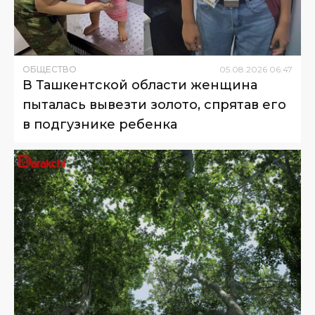
ОБЩЕСТВО
05
.
08
.
2026
06
:
47
В Ташкентской области женщина
пыталась вывезти золото, спрятав его
в подгузнике ребенка