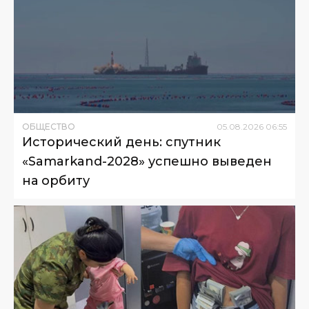
ОБЩЕСТВО
05
.
08
.
2026
06
:
55
Исторический день: спутник
«Samarkand-2028» успешно выведен
на орбиту