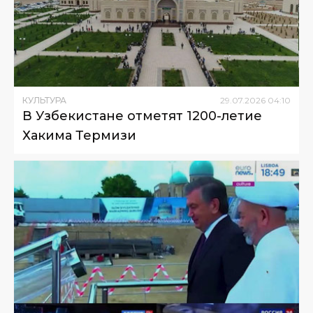
КУЛЬТУРА
29
.
07
.
2026
04
:
10
В Узбекистане отметят 1200-летие
Хакима Термизи