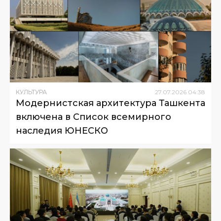
КУЛЬТУРА
27
.
07
.
2026
04
:
38
Модернистская архитектура Ташкента
включена в Список всемирного
наследия ЮНЕСКО