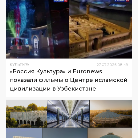
КУЛЬТУРА
27
.
07
.
2026
08
:
49
«Россия Культура» и Euronews
показали фильмы о Центре исламской
цивилизации в Узбекистане