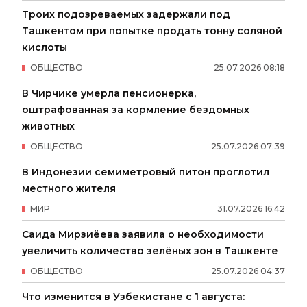
Троих подозреваемых задержали под
Ташкентом при попытке продать тонну соляной
кислоты
ОБЩЕСТВО
25
.
07
.
2026
08
:
18
В Чирчике умерла пенсионерка,
оштрафованная за кормление бездомных
животных
ОБЩЕСТВО
25
.
07
.
2026
07
:
39
В Индонезии семиметровый питон проглотил
местного жителя
МИР
31
.
07
.
2026
16
:
42
Саида Мирзиёева заявила о необходимости
увеличить количество зелёных зон в Ташкенте
ОБЩЕСТВО
25
.
07
.
2026
04
:
37
Что изменится в Узбекистане с 1 августа: