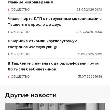
главные нововведения
ОБЩЕСТВО
29
.
07
.
2026
06
:
19
Число жертв ДТП с патрульными мотоциклами в
Ташкенте выросло до двух
ОБЩЕСТВО
29
.
07
.
2026
06
:
50
В Чирчике открыли круглосуточную
гастрономическую улицу
ОБЩЕСТВО
31
.
07
.
2026
17
:
07
В Ташкенте с начала года оштрафовали почти
80 тысяч безбилетников
ОБЩЕСТВО
31
.
07
.
2026
16
:
54
Другие новости