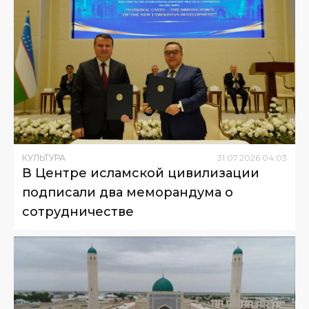
КУЛЬТУРА
31
.
07
.
2026
04
:
03
В Центре исламской цивилизации
подписали два меморандума о
сотрудничестве