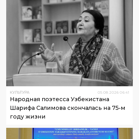
КУЛЬТУРА
05
.
08
.
2026
06
:
41
Народная поэтесса Узбекистана
Шарифа Салимова скончалась на 75-м
году жизни