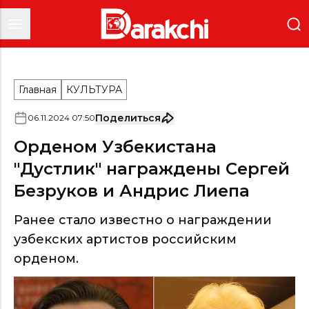
Главная
КУЛЬТУРА
Поделиться
06
.
11
.
2024
07
:
50
Орденом Узбекистана
"Дустлик" награждены Сергей
Безруков и Андрис Лиепа
Ранее стало известно о награждении
узбекских артистов российским
орденом.