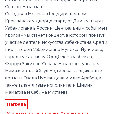
Севары Назархан.
Сегодня в Москве в Государственном
Кремлёвском дворце
стартуют
Дни культуры
Узбекистана в России. Центральным событием
программы станет концерт, в котором примут
участие деятели искусства Узбекистана. Среди
них — герой Узбекистана Муножат Йулчиева,
народные артисты Озодбек Назарбеков,
Фаррух Закиров, Севара Назархон, Гулсанам
Мамазоитова, Айгул Нодирова, заслуженные
артисты Озода Нурсаидова и Илёс Арабов, а
также талантливые исполнители Ширин
Маматова и Сабина Мустаева.
Награда
Указы и постановления Президента