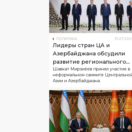
ПОЛИТИКА
31
.
07
.
202
Лидеры стран ЦА и
Азербайджана обсудили
развитие регионального
Шавкат Мирзиёев принял участие в
сотрудничества
неформальном саммите Центрально
Азии и Азербайджана.