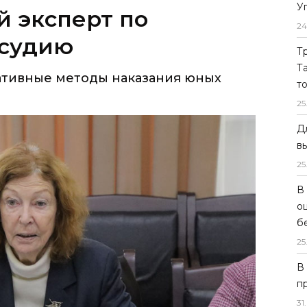
У
 эксперт по
24
осудию
Т
Т
нативные методы наказания юных
т
25
Д
в
25
В
о
б
25
В
п
31
.