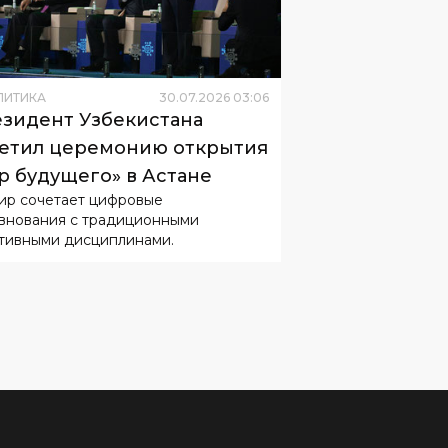
ЛИТИКА
30
.
07
.
2026
03
:
06
зидент Узбекистана
етил церемонию открытия
р будущего» в Астане
ир сочетает цифровые
внования с традиционными
тивными дисциплинами.