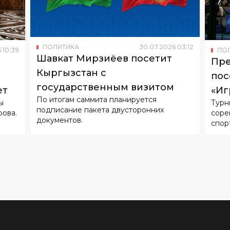
ПОЛИТИКА
30
.
07
.
2026
03
:
12
6
10
:
39
ПО
Шавкат Мирзиёев посетит
Пре
Кыргызстан с
пос
государственным визитом
ет
«Иг
По итогам саммита планируется
ы
Турн
подписание пакета двусторонних
ова.
соре
документов.
спор