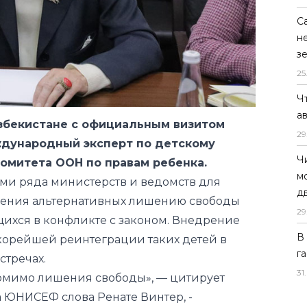
С
н
з
25
Ч
а
збекистане с официальным визитом
29
ждународный эксперт по детскому
Ч
Комитета ООН по правам ребенка.
м
ями ряда министерств и ведомств для
д
ения альтернативных лишению свободы
29
щихся в конфликте с законом. Внедрение
В
скорейшей реинтеграции таких детей в
г
стречах.
31
.
омимо лишения свободы», — цитирует
а ЮНИСЕФ слова Ренате Винтер, -