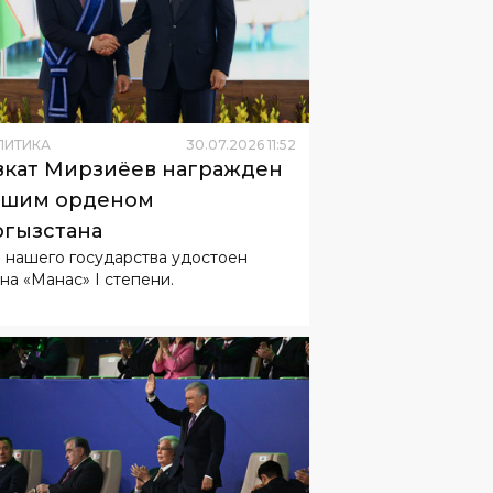
ЛИТИКА
30
.
07
.
2026
11
:
52
кат Мирзиёев награжден
сшим орденом
гызстана
а нашего государства удостоен
на «Манас» I степени.