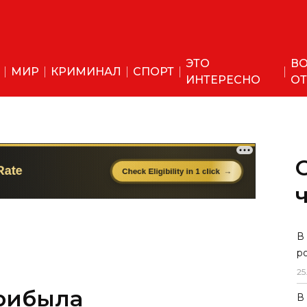
ЭТО
ВО
МИР
КРИМИНАЛ
СПОРТ
ИНТЕРЕСНО
ОТ
В
р
25
прибыла
В