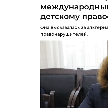
международный
детскому прав
Она высказалась за альтер
правонарущителей.