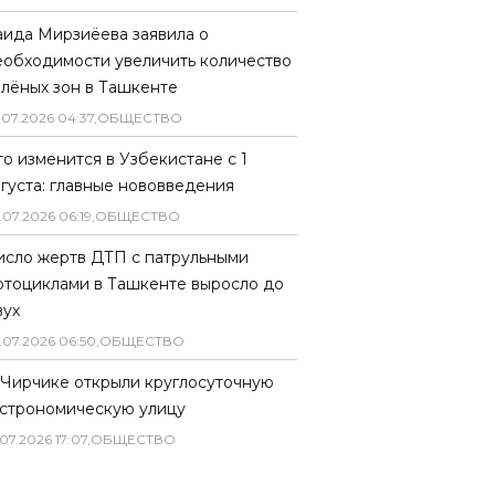
аида Мирзиёева заявила о
еобходимости увеличить количество
елёных зон в Ташкенте
.
07
.
2026
04
:
37
,
ОБЩЕСТВО
то изменится в Узбекистане с 1
вгуста: главные нововведения
.
07
.
2026
06
:
19
,
ОБЩЕСТВО
исло жертв ДТП с патрульными
отоциклами в Ташкенте выросло до
вух
.
07
.
2026
06
:
50
,
ОБЩЕСТВО
 Чирчике открыли круглосуточную
астрономическую улицу
07
.
2026
17
:
07
,
ОБЩЕСТВО