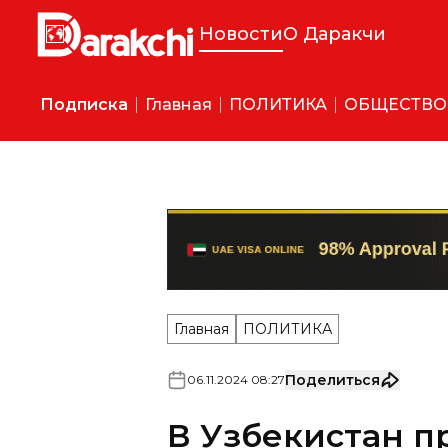
Новости
О Даракчи
Подписка
Главная
ПОЛИТИКА
ОБЩЕСТВО
Главная
ПОЛИТИКА
Поделиться
06
.
11
.
2024
08
:
27
В Узбекистан 