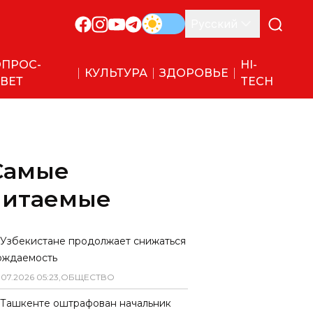
Русский
ПРОС-
HI-
КУЛЬТУРА
ЗДОРОВЬЕ
ВЕТ
TECH
Самые
читаемые
 Узбекистане продолжает снижаться
ождаемость
.
07
.
2026
05
:
23
,
ОБЩЕСТВО
 Ташкенте оштрафован начальник