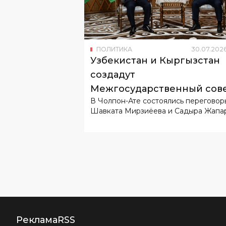
ПОЛИТИКА
30
.
07
.
202
Узбекистан и Кыргызстан
создадут
Межгосударственный сов
В Чолпон-Ате состоялись переговор
Шавката Мирзиёева и Садыра Жапар
Реклама
RSS