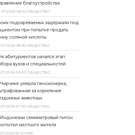
правления благоустройства
.
07
.
2026
08
:
10
,
ОБЩЕСТВО
роих подозреваемых задержали под
ашкентом при попытке продать
онну соляной кислоты
.
07
.
2026
08
:
18
,
ОБЩЕСТВО
ля абитуриентов начался этап
ыбора вузов и специальностей
.
07
.
2026
06
:
03
,
ОБЩЕСТВО
 Чирчике умерла пенсионерка,
штрафованная за кормление
ездомных животных
.
07
.
2026
07
:
39
,
ОБЩЕСТВО
 Индонезии семиметровый питон
роглотил местного жителя
07
.
2026
16
:
42
,
МИР