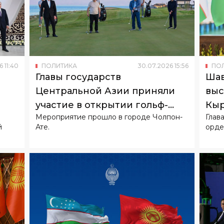
6
11
:
40
ПОЛИТИКА
30
.
07
.
2026
15
:
56
ПО
Главы государств
Шав
Центральной Азии приняли
вы
участие в открытии гольф-
Кыр
Мероприятие прошло в городе Чолпон-
Глав
клуба на Иссык-Куле
й
Ате.
орде