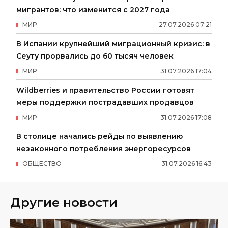
мигрантов: что изменится с 2027 года
МИР
27
.
07
.
2026
07
:
21
В Испании крупнейший миграционный кризис: в
Сеуту прорвались до 60 тысяч человек
МИР
31
.
07
.
2026
17
:
04
Wildberries и правительство России готовят
меры поддержки пострадавших продавцов
МИР
31
.
07
.
2026
17
:
08
В столице начались рейды по выявлению
незаконного потребления энергоресурсов
ОБЩЕСТВО
31
.
07
.
2026
16
:
43
Другие новости