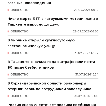
главные нововведения
ОБЩЕСТВО
29
.
07
.
2026
06
:
19
Число жертв ДТП с патрульными мотоциклами в
Ташкенте выросло до двух
ОБЩЕСТВО
29
.
07
.
2026
06
:
50
В Чирчике открыли круглосуточную
гастрономическую улицу
ОБЩЕСТВО
31
.
07
.
2026
17
:
07
В Ташкенте с начала года оштрафовали почти
80 тысяч безбилетников
ОБЩЕСТВО
31
.
07
.
2026
16
:
54
В Сурхандарьинской области браконьеры
открыли огонь по сотрудникам заповедника
ОБЩЕСТВО
31
.
07
.
2026
19
:
00
Россия снова ужесточает правила пребывания