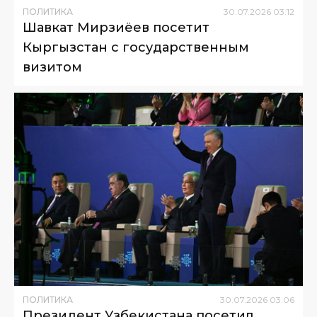
ПОЛИТИКА
30
.
07
.
2026
03
:
12
Шавкат Мирзиёев посетит
Кыргызстан с государственным
визитом
ПОЛИТИКА
30
.
07
.
2026
03
:
06
Президент Узбекистана посетил