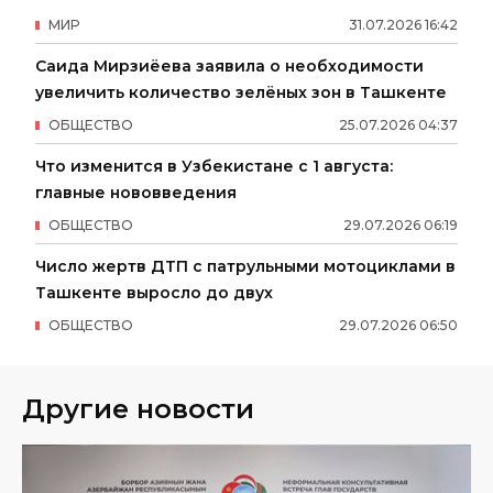
МИР
31
.
07
.
2026
16
:
42
Саида Мирзиёева заявила о необходимости
увеличить количество зелёных зон в Ташкенте
ОБЩЕСТВО
25
.
07
.
2026
04
:
37
Что изменится в Узбекистане с 1 августа:
главные нововведения
ОБЩЕСТВО
29
.
07
.
2026
06
:
19
Число жертв ДТП с патрульными мотоциклами в
Ташкенте выросло до двух
ОБЩЕСТВО
29
.
07
.
2026
06
:
50
Другие новости