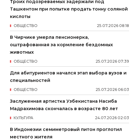
Троих подозреваемых задержали под
Ташкентом при попытке продать тонну соляной
кислоты
ОБЩЕСТВО
25
.
07
.
2026
08
:
18
В Чирчике умерла пенсионерка,
оштрафованная за кормление бездомных
животных
ОБЩЕСТВО
25
.
07
.
2026
07
:
39
Для абитуриентов начался этап выбора вузов и
специальностей
ОБЩЕСТВО
25
.
07
.
2026
06
:
03
Заслуженная артистка Узбекистана Насиба
Мадрахимова скончалась в возрасте 80 лет
КУЛЬТУРА
24
.
07
.
2026
02
:
03
В Индонезии семиметровый питон проглотил
местного жителя