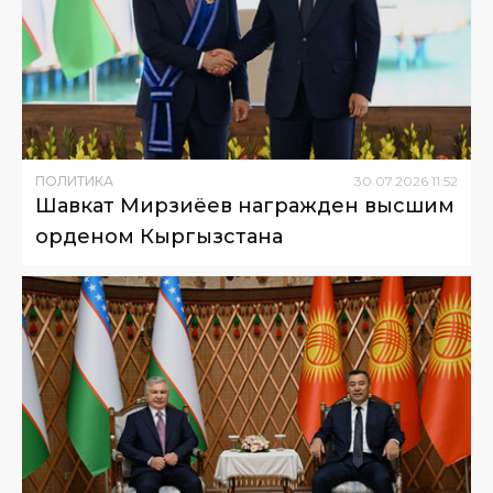
ПОЛИТИКА
30
.
07
.
2026
11
:
52
Шавкат Мирзиёев награжден высшим
орденом Кыргызстана