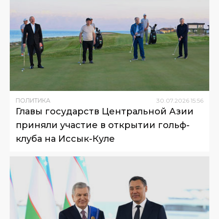
ПОЛИТИКА
30
.
07
.
2026
15
:
56
Главы государств Центральной Азии
приняли участие в открытии гольф-
клуба на Иссык-Куле