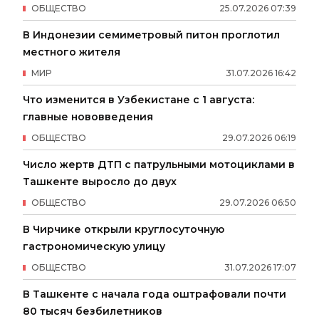
ОБЩЕСТВО
25
.
07
.
2026
07
:
39
В Индонезии семиметровый питон проглотил
местного жителя
МИР
31
.
07
.
2026
16
:
42
Что изменится в Узбекистане с 1 августа:
главные нововведения
ОБЩЕСТВО
29
.
07
.
2026
06
:
19
Число жертв ДТП с патрульными мотоциклами в
Ташкенте выросло до двух
ОБЩЕСТВО
29
.
07
.
2026
06
:
50
В Чирчике открыли круглосуточную
гастрономическую улицу
ОБЩЕСТВО
31
.
07
.
2026
17
:
07
В Ташкенте с начала года оштрафовали почти
80 тысяч безбилетников