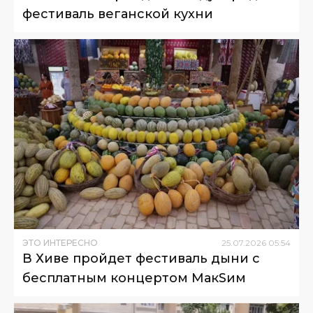
фестиваль веганской кухни
ЭТО ИНТЕРЕСНО
25
.
07
.
2026
05
:
54
В Хиве пройдет фестиваль дыни с
бесплатным концертом МакSим