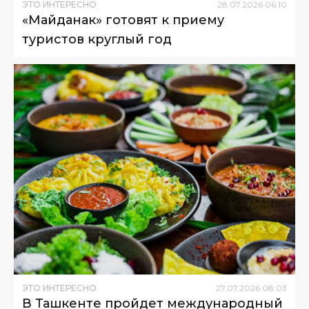
ЭТО ИНТЕРЕСНО
28
.
07
.
2026
06
:
10
«Майданак» готовят к приему
туристов круглый год
ЭТО ИНТЕРЕСНО
27
.
07
.
2026
08
:
03
В Ташкенте пройдет международный