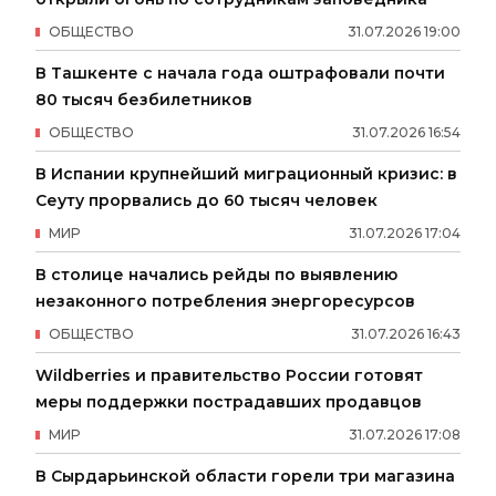
ОБЩЕСТВО
31
.
07
.
2026
19
:
00
В Ташкенте с начала года оштрафовали почти
80 тысяч безбилетников
ОБЩЕСТВО
31
.
07
.
2026
16
:
54
В Испании крупнейший миграционный кризис: в
Сеуту прорвались до 60 тысяч человек
МИР
31
.
07
.
2026
17
:
04
В столице начались рейды по выявлению
незаконного потребления энергоресурсов
ОБЩЕСТВО
31
.
07
.
2026
16
:
43
Wildberries и правительство России готовят
меры поддержки пострадавших продавцов
МИР
31
.
07
.
2026
17
:
08
В Сырдарьинской области горели три магазина