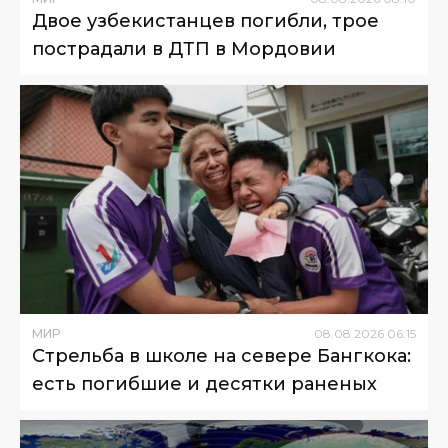
Двое узбекистанцев погибли, трое
пострадали в ДТП в Мордовии
МИР
08
.
08
.
2026
06
:
15
Стрельба в школе на севере Бангкока:
есть погибшие и десятки раненых