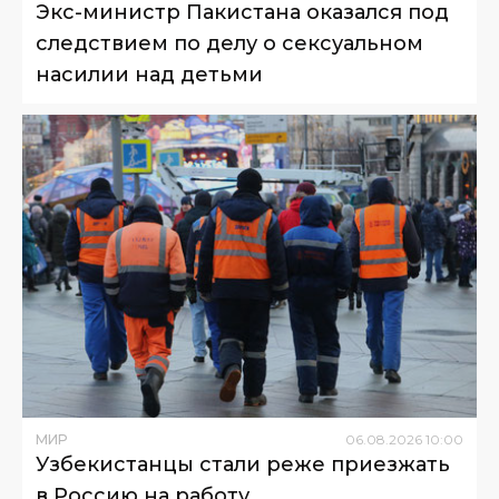
Экс-министр Пакистана оказался под
следствием по делу о сексуальном
насилии над детьми
МИР
06
.
08
.
2026
10
:
00
Узбекистанцы стали реже приезжать
в Россию на работу