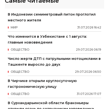
Самые читаемые
В Индонезии семиметровый питон проглотил
местного жителя
МИР
31
.
07
.
2026
16
:
42
Что изменится в Узбекистане с 1 августа:
главные нововведения
ОБЩЕСТВО
29
.
07
.
2026
06
:
19
Число жертв ДТП с патрульными мотоциклами в
Ташкенте выросло до двух
ОБЩЕСТВО
29
.
07
.
2026
06
:
50
В Чирчике открыли круглосуточную
гастрономическую улицу
ОБЩЕСТВО
31
.
07
.
2026
17
:
07
В Сурхандарьинской области браконьеры
открыли огонь по сотрудникам заповедника