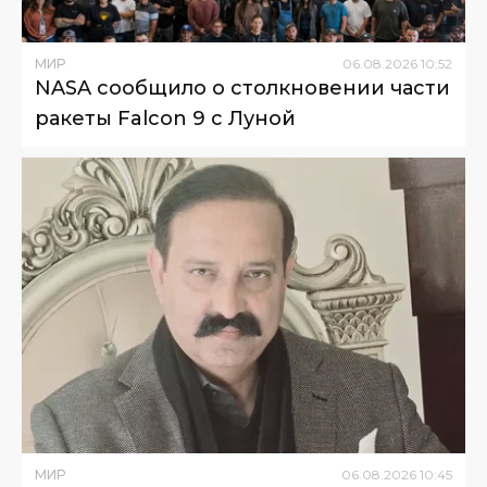
МИР
06
.
08
.
2026
10
:
52
NASA сообщило о столкновении части
ракеты Falcon 9 с Луной
МИР
06
.
08
.
2026
10
:
45