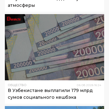
атмосферы
ОБЩЕСТВО
06
.
08
.
2026
16
:
24
В Узбекистане выплатили 179 млрд
сумов социального кешбэка