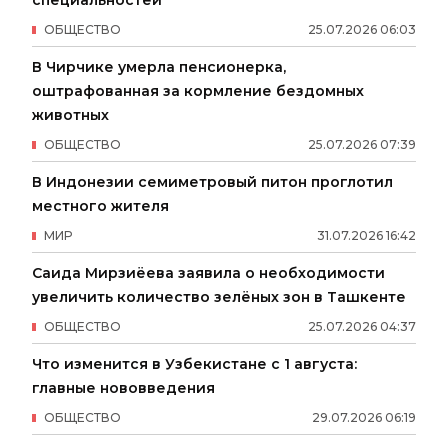
ОБЩЕСТВО
25
.
07
.
2026
06
:
03
В Чирчике умерла пенсионерка,
оштрафованная за кормление бездомных
животных
ОБЩЕСТВО
25
.
07
.
2026
07
:
39
В Индонезии семиметровый питон проглотил
местного жителя
МИР
31
.
07
.
2026
16
:
42
Саида Мирзиёева заявила о необходимости
увеличить количество зелёных зон в Ташкенте
ОБЩЕСТВО
25
.
07
.
2026
04
:
37
Что изменится в Узбекистане с 1 августа:
главные нововведения
ОБЩЕСТВО
29
.
07
.
2026
06
:
19