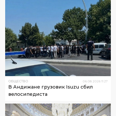
ОБЩЕСТВО
06
.
08
.
2026
11
:
27
В Андижане грузовик Isuzu сбил
велосипедиста