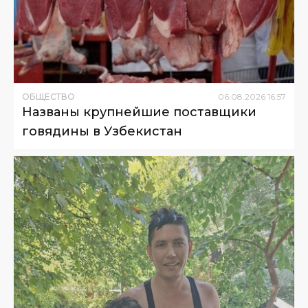
ОБЩЕСТВО
06
.
08
.
2026
16
:
57
Названы крупнейшие поставщики
говядины в Узбекистан