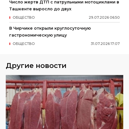
Число жертв ДТП с патрульными мотоциклами в
Ташкенте выросло до двух
ОБЩЕСТВО
29
.
07
.
2026
06
:
50
В Чирчике открыли круглосуточную
гастрономическую улицу
ОБЩЕСТВО
31
.
07
.
2026
17
:
07
Другие новости