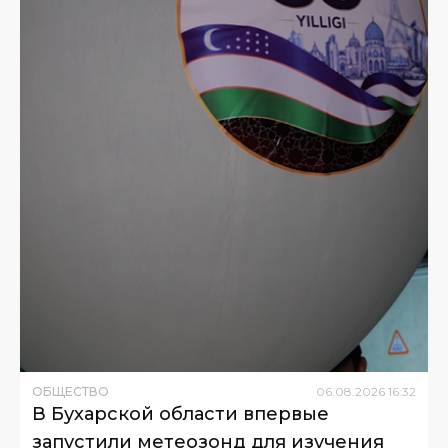
ОБЩЕСТВО
06
.
08
.
2026
16
:
32
В Бухарской области впервые
запустили метеозонд для изучения