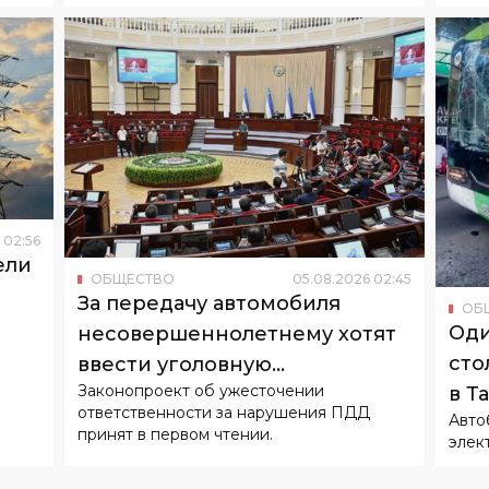
02
:
56
ели
ОБЩЕСТВО
05
.
08
.
2026
02
:
45
За передачу автомобиля
ОБ
Оди
несовершеннолетнему хотят
сто
ввести уголовную
Законопроект об ужесточении
в Т
ответственность
ответственности за нарушения ПДД
Авто
принят в первом чтении.
элек