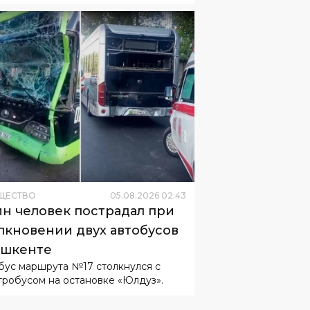
ЩЕСТВО
05
.
08
.
2026
02
:
43
н человек пострадал при
лкновении двух автобусов
ашкенте
бус маршрута №17 столкнулся с
тробусом на остановке «Юлдуз».