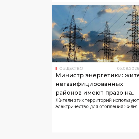
ОБЩЕСТВО
05
.
08
.
2026
Министр энергетики: жит
негазифицированных
районов имеют право на
Жители этих территорий используют
льготный тариф
электричество для отопления жилья.