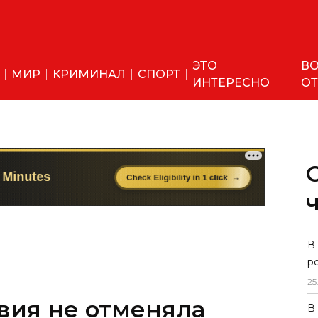
ЭТО
ВО
МИР
КРИМИНАЛ
СПОРТ
ИНТЕРЕСНО
ОТ
В
р
25
вия не отменяла
В