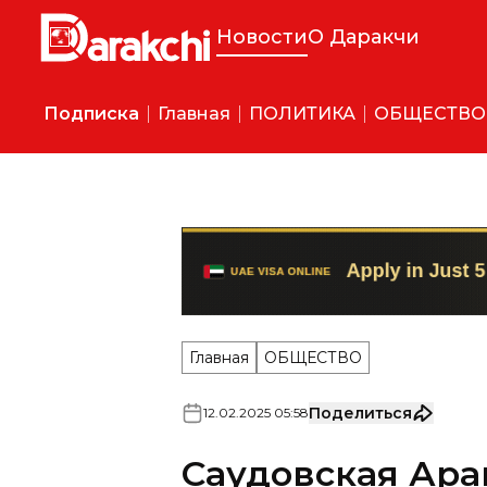
Новости
О Даракчи
Подписка
Главная
ПОЛИТИКА
ОБЩЕСТВО
Главная
ОБЩЕСТВО
Поделиться
12
.
02
.
2025
05
:
58
Саудовская Ара