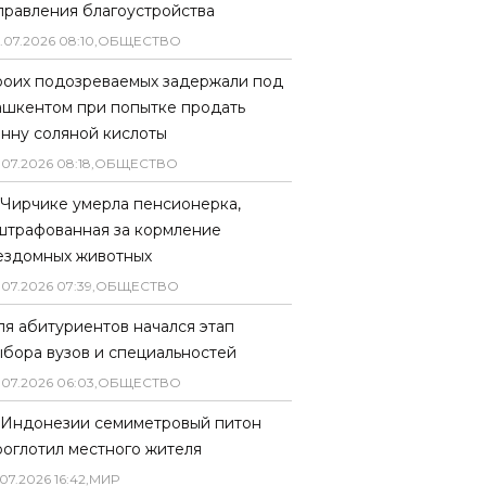
правления благоустройства
.
07
.
2026
08
:
10
,
ОБЩЕСТВО
роих подозреваемых задержали под
ашкентом при попытке продать
онну соляной кислоты
.
07
.
2026
08
:
18
,
ОБЩЕСТВО
 Чирчике умерла пенсионерка,
штрафованная за кормление
ездомных животных
.
07
.
2026
07
:
39
,
ОБЩЕСТВО
ля абитуриентов начался этап
ыбора вузов и специальностей
.
07
.
2026
06
:
03
,
ОБЩЕСТВО
 Индонезии семиметровый питон
роглотил местного жителя
07
.
2026
16
:
42
,
МИР