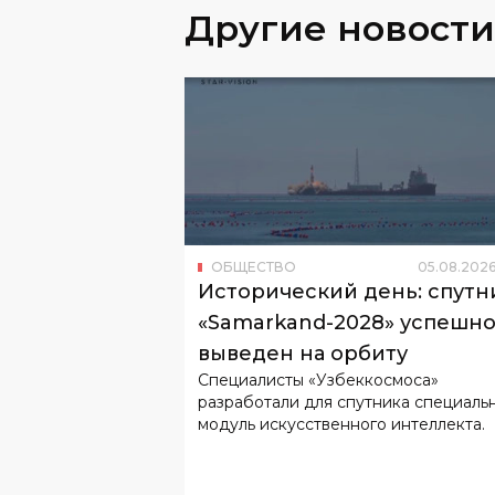
Другие новости
ОБЩЕСТВО
05
.
08
.
202
Исторический день: спутн
«Samarkand-2028» успешн
выведен на орбиту
Специалисты «Узбеккосмоса»
разработали для спутника специаль
модуль искусственного интеллекта.