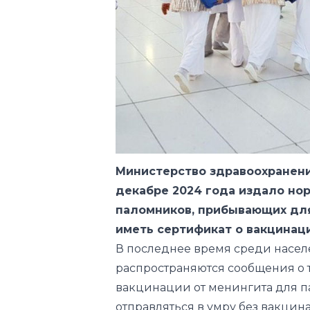
Министерство здравоохранени
декабре 2024 года издало но
паломников, прибывающих для
иметь сертификат о вакцинац
В последнее время среди насел
распространяются сообщения о т
вакцинации от менингита для п
отправляться в умру без вакцин