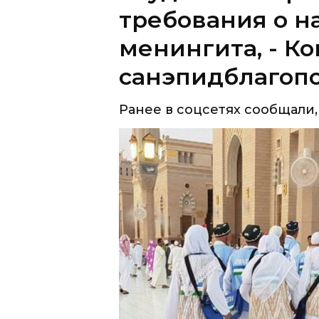
требования о н
менингита, - К
санэпидблагоп
Ранее в соцсетях сообщали,