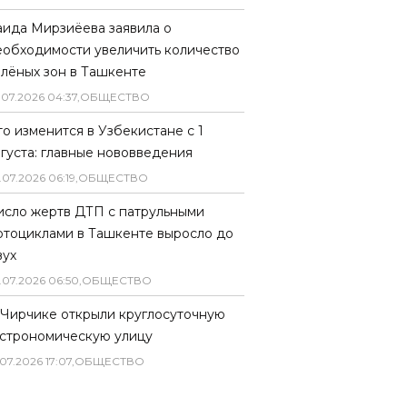
аида Мирзиёева заявила о
еобходимости увеличить количество
елёных зон в Ташкенте
.
07
.
2026
04
:
37
,
ОБЩЕСТВО
то изменится в Узбекистане с 1
вгуста: главные нововведения
.
07
.
2026
06
:
19
,
ОБЩЕСТВО
исло жертв ДТП с патрульными
отоциклами в Ташкенте выросло до
вух
.
07
.
2026
06
:
50
,
ОБЩЕСТВО
 Чирчике открыли круглосуточную
астрономическую улицу
07
.
2026
17
:
07
,
ОБЩЕСТВО