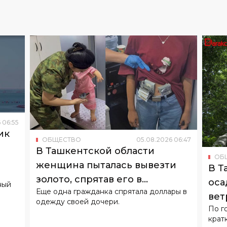
6
06
:
55
ик
ОБЩЕСТВО
05
.
08
.
2026
06
:
47
о
В Ташкентской области
ОБ
женщина пыталась вывезти
В Т
золото, спрятав его в
оса
ный
Еще одна гражданка спрятала доллары в
подгузнике ребенка
вет
одежду своей дочери.
По г
крат