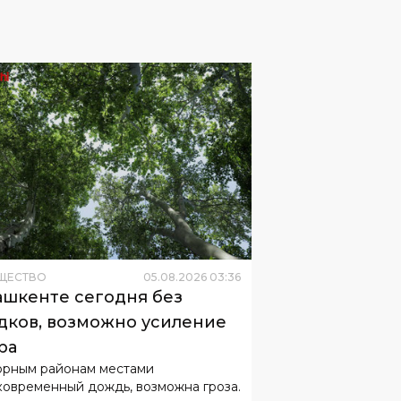
ЩЕСТВО
05
.
08
.
2026
03
:
36
ашкенте сегодня без
дков, возможно усиление
ра
орным районам местами
ковременный дождь, возможна гроза.