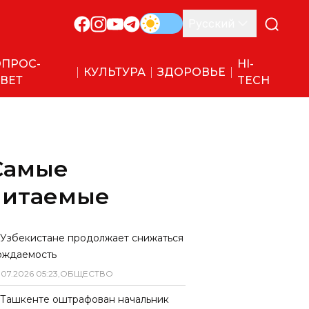
Русский
ПРОС-
HI-
КУЛЬТУРА
ЗДОРОВЬЕ
ВЕТ
TECH
Самые
читаемые
 Узбекистане продолжает снижаться
ождаемость
.
07
.
2026
05
:
23
,
ОБЩЕСТВО
 Ташкенте оштрафован начальник