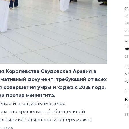
С
н
з
25
Ч
а
29
Ч
я Королевства Саудовская Аравия в
м
рмативный документ, требующий от всех
д
 совершения умры и хаджа с 2025 года,
29
ии против менингита.
В
ения и в социальных сетях
г
ом, что «решение об обязательной
31
.
аломников отменено, и теперь можно
ации».