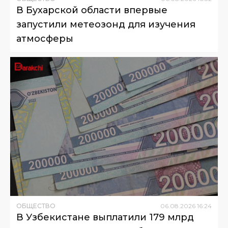
В Бухарской области впервые
запустили метеозонд для изучения
атмосферы
ОБЩЕСТВО
06
.
08
.
2026
16
:
24
В Узбекистане выплатили 179 млрд