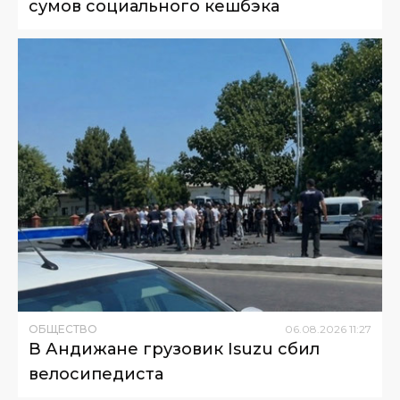
сумов социального кешбэка
ОБЩЕСТВО
06
.
08
.
2026
11
:
27
В Андижане грузовик Isuzu сбил
велосипедиста