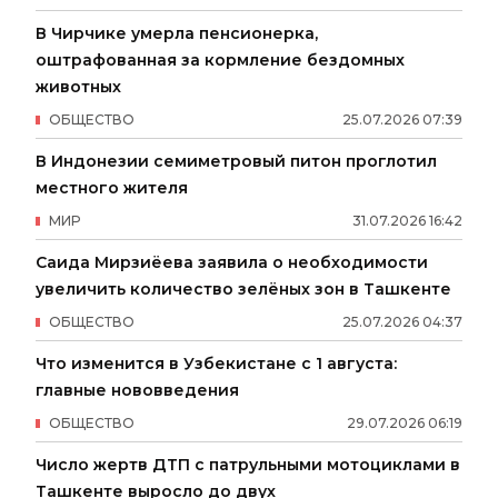
В Чирчике умерла пенсионерка,
оштрафованная за кормление бездомных
животных
ОБЩЕСТВО
25
.
07
.
2026
07
:
39
В Индонезии семиметровый питон проглотил
местного жителя
МИР
31
.
07
.
2026
16
:
42
Саида Мирзиёева заявила о необходимости
увеличить количество зелёных зон в Ташкенте
ОБЩЕСТВО
25
.
07
.
2026
04
:
37
Что изменится в Узбекистане с 1 августа:
главные нововведения
ОБЩЕСТВО
29
.
07
.
2026
06
:
19
Число жертв ДТП с патрульными мотоциклами в
Ташкенте выросло до двух