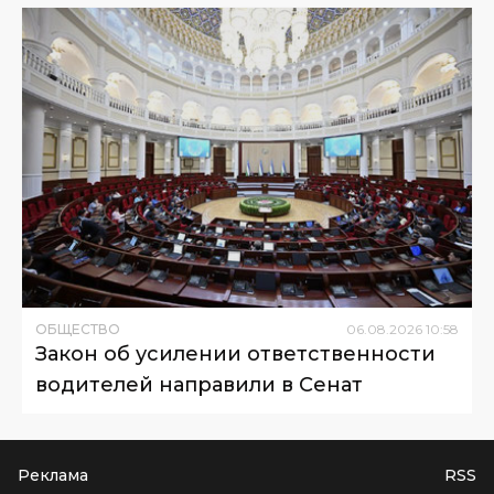
ОБЩЕСТВО
06
.
08
.
2026
10
:
58
Закон об усилении ответственности
водителей направили в Сенат
Реклама
RSS