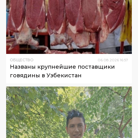
ОБЩЕСТВО
06
.
08
.
2026
16
:
57
Названы крупнейшие поставщики
говядины в Узбекистан