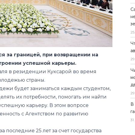
С
н
з
25
Ч
а
я за границей, при возвращении на
29
троении успешной карьеры.
Ч
аля в резиденции Куксарой во время
м
олодежью страны.
д
одежи будет заниматься каждым студентом,
29
лять их потребности, помогать им найти
В
 успешную карьеру. В этом вопросе
г
енность с Агентством по развитию
31
.
за последние 25 лет за счет государства