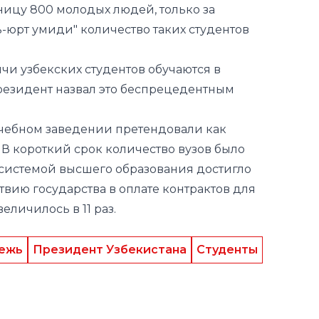
аницу 800 молодых людей, только за
ь-юрт умиди" количество таких студентов
ячи узбекских студентов обучаются в
резидент назвал это беспрецедентным
учебном заведении претендовали как
В короткий срок количество вузов было
 системой высшего образования достигло
твию государства в оплате контрактов для
личилось в 11 раз.
ежь
Президент Узбекистана
Студенты