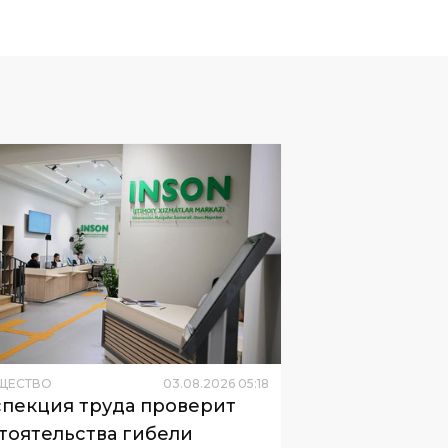
ЩЕСТВО
03
.
08
.
2026
05
:
18
пекция труда проверит
тоятельства гибели