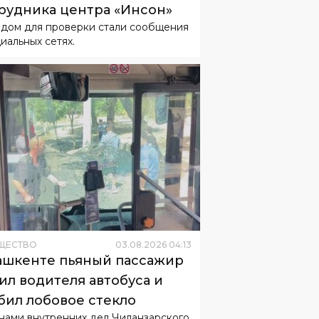
рудника центра «Инсон»
дом для проверки стали сообщения
циальных сетях.
ЩЕСТВО
03
.
08
.
2026
04
:
13
ашкенте пьяный пассажир
ил водителя автобуса и
бил лобовое стекло
нами внутренних дел Чиланзарского