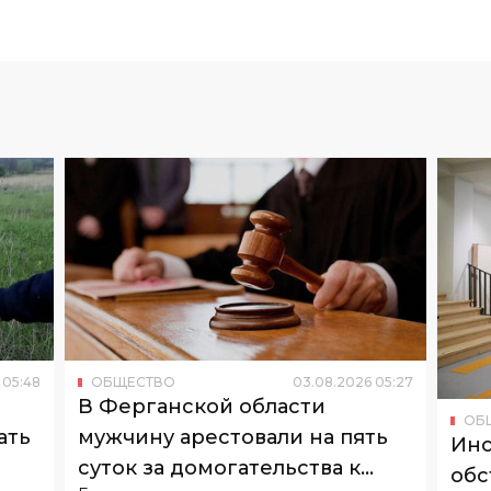
05
:
48
ОБЩЕСТВО
03
.
08
.
2026
05
:
27
В Ферганской области
ОБ
ать
мужчину арестовали на пять
Инс
суток за домогательства к
обс