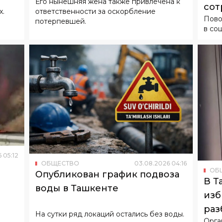
Его нынешняя жена также привлечена к
бывшей супруге
сот
х.
ответственности за оскорбление
Пово
потерпевшей.
в со
6
05
:
12
ОБЩЕСТВО
03
.
08
.
2026
04
:
16
ОБ
Опубликован график подвоза
В Т
воды в Ташкенте
изб
раз
На сутки ряд локаций остались без воды.
Орга