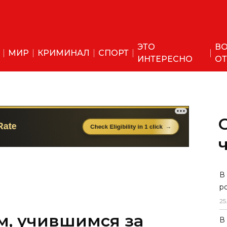
ЭТО
ВО
МИР
КРИМИНАЛ
СПОРТ
ИНТЕРЕСНО
ОТ
В
р
25
, учившимся за
В