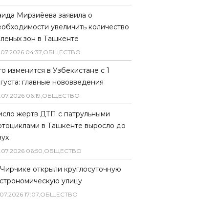
аида Мирзиёева заявила о
еобходимости увеличить количество
елёных зон в Ташкенте
.
07
.
2026
04
:
37
,
ОБЩЕСТВО
то изменится в Узбекистане с 1
вгуста: главные нововведения
.
07
.
2026
06
:
19
,
ОБЩЕСТВО
исло жертв ДТП с патрульными
отоциклами в Ташкенте выросло до
вух
.
07
.
2026
06
:
50
,
ОБЩЕСТВО
 Чирчике открыли круглосуточную
астрономическую улицу
07
.
2026
17
:
07
,
ОБЩЕСТВО