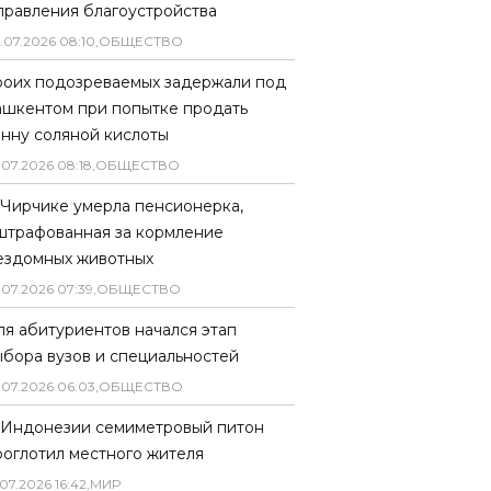
правления благоустройства
.
07
.
2026
08
:
10
,
ОБЩЕСТВО
роих подозреваемых задержали под
ашкентом при попытке продать
онну соляной кислоты
.
07
.
2026
08
:
18
,
ОБЩЕСТВО
 Чирчике умерла пенсионерка,
штрафованная за кормление
ездомных животных
.
07
.
2026
07
:
39
,
ОБЩЕСТВО
ля абитуриентов начался этап
ыбора вузов и специальностей
.
07
.
2026
06
:
03
,
ОБЩЕСТВО
 Индонезии семиметровый питон
роглотил местного жителя
07
.
2026
16
:
42
,
МИР