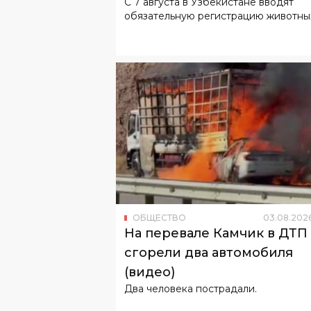
С 7 августа в Узбекистане вводят
обязательную регистрацию животны
ОБЩЕСТВО
03
.
08
.
202
На перевале Камчик в ДТП
сгорели два автомобиля
(видео)
Два человека пострадали.