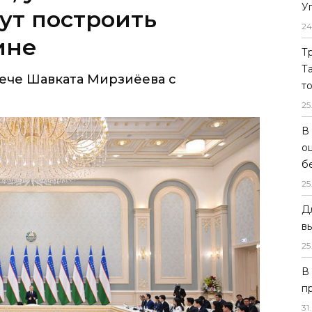
У
ут построить
24
ине
Т
Т
рече Шавката Мирзиёева с
т
25
В
о
б
25
Д
в
25
В
п
31
.