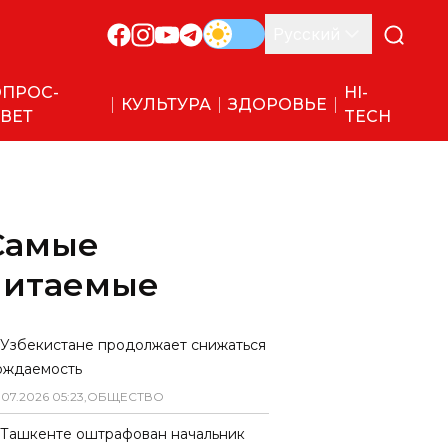
Русский
ПРОС-
HI-
КУЛЬТУРА
ЗДОРОВЬЕ
ВЕТ
TECH
Самые
читаемые
 Узбекистане продолжает снижаться
ождаемость
.
07
.
2026
05
:
23
,
ОБЩЕСТВО
 Ташкенте оштрафован начальник