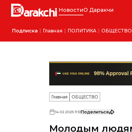
Новости
О Даракчи
Подписка
Главная
ПОЛИТИКА
ОБЩЕСТВО
Главная
ОБЩЕСТВО
Поделиться
14
.
02
.
2025
11
:
51
Молодым людям