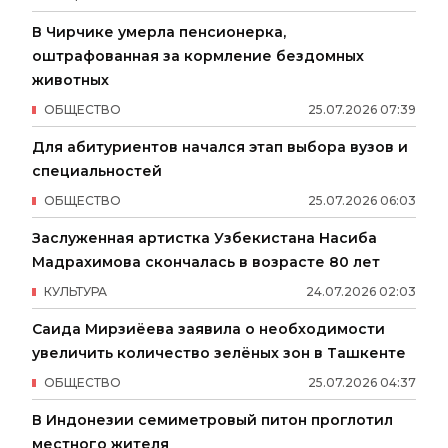
В Чирчике умерла пенсионерка,
оштрафованная за кормление бездомных
животных
ОБЩЕСТВО
25
.
07
.
2026
07
:
39
Для абитуриентов начался этап выбора вузов и
специальностей
ОБЩЕСТВО
25
.
07
.
2026
06
:
03
Заслуженная артистка Узбекистана Насиба
Мадрахимова скончалась в возрасте 80 лет
КУЛЬТУРА
24
.
07
.
2026
02
:
03
Саида Мирзиёева заявила о необходимости
увеличить количество зелёных зон в Ташкенте
ОБЩЕСТВО
25
.
07
.
2026
04
:
37
В Индонезии семиметровый питон проглотил
местного жителя