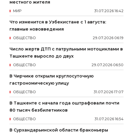
местного жителя
МИР
31
.
07
.
2026
16
:
42
Что изменится в Узбекистане с 1 августа:
главные нововведения
ОБЩЕСТВО
29
.
07
.
2026
06
:
19
Число жертв ДТП с патрульными мотоциклами в
Ташкенте выросло до двух
ОБЩЕСТВО
29
.
07
.
2026
06
:
50
В Чирчике открыли круглосуточную
гастрономическую улицу
ОБЩЕСТВО
31
.
07
.
2026
17
:
07
В Ташкенте с начала года оштрафовали почти
80 тысяч безбилетников
ОБЩЕСТВО
31
.
07
.
2026
16
:
54
В Сурхандарьинской области браконьеры