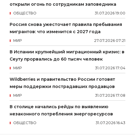
открыли огонь по сотрудникам заповедника
ОБЩЕСТВО
31
.
07
.
2026
19
:
00
Россия снова ужесточает правила пребывания
мигрантов: что изменится с 2027 года
МИР
27
.
07
.
2026
07
:
21
В Испании крупнейший миграционный кризис: в
Сеуту прорвались до 60 тысяч человек
МИР
31
.
07
.
2026
17
:
04
Wildberries и правительство России готовят
меры поддержки пострадавших продавцов
МИР
31
.
07
.
2026
17
:
08
В столице начались рейды по выявлению
незаконного потребления энергоресурсов
ОБЩЕСТВО
31
.
07
.
2026
16
:
43