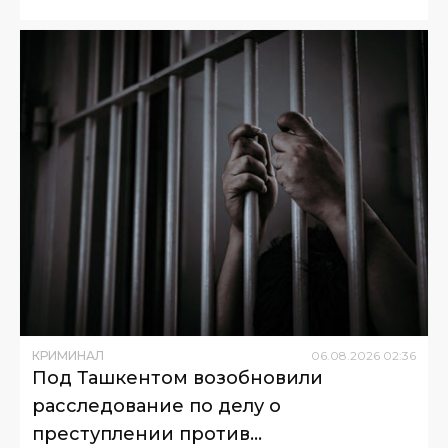
КРИМИНАЛ
06
.
08
.
2026
02
:
36
Под Ташкентом возобновили
расследование по делу о
преступлении против