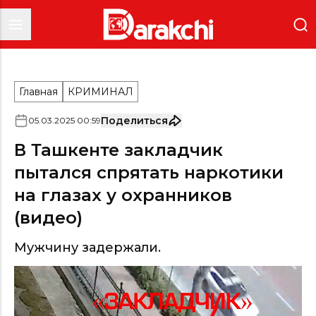
Главная
КРИМИНАЛ
Поделиться
05
.
03
.
2025
00
:
59
В Ташкенте закладчик
пытался спрятать наркотики
на глазах у охранников
(видео)
Мужчину задержали.