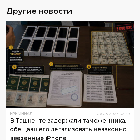
Другие новости
КРИМИНАЛ
06
.
08
.
2026
02
:
49
В Ташкенте задержали таможенника,
обещавшего легализовать незаконно
ввезенные iPhone