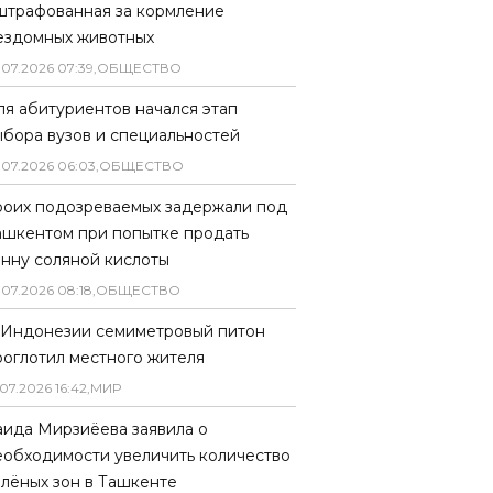
штрафованная за кормление
ездомных животных
.
07
.
2026
07
:
39
,
ОБЩЕСТВО
ля абитуриентов начался этап
ыбора вузов и специальностей
.
07
.
2026
06
:
03
,
ОБЩЕСТВО
роих подозреваемых задержали под
ашкентом при попытке продать
онну соляной кислоты
.
07
.
2026
08
:
18
,
ОБЩЕСТВО
 Индонезии семиметровый питон
роглотил местного жителя
07
.
2026
16
:
42
,
МИР
аида Мирзиёева заявила о
еобходимости увеличить количество
елёных зон в Ташкенте