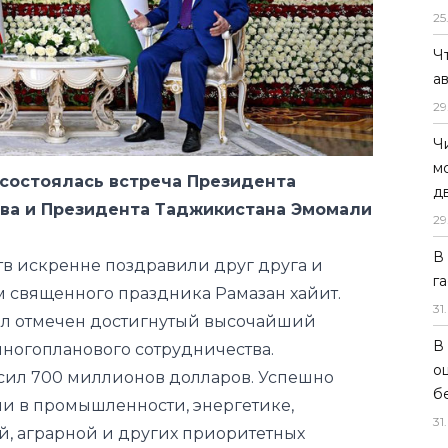
25
Ч
а
 состоялась встреча Президента
29
ва и Президента Таджикистана Эмомали
Ч
м
тв искренне поздравили друг друга и
д
м священного праздника Рамазан хайит.
29
ыл отмечен достигнутый высочайший
В
многопланового сотрудничества.
г
ысил 700 миллионов долларов. Успешно
31
.
и в промышленности, энергетике,
В
й, аграрной и других приоритетных
о
отворные межрегиональные контакты и
б
ый обмен.
31
.
и мер по ускорению совместных проектов