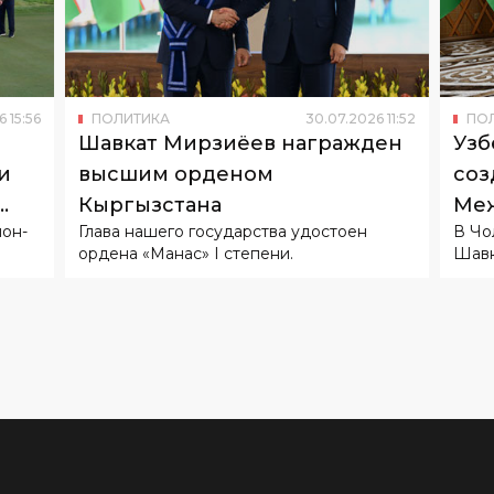
6
15
:
56
ПОЛИТИКА
30
.
07
.
2026
11
:
52
ПО
Шавкат Мирзиёев награжден
Узб
и
высшим орденом
соз
Кыргызстана
Меж
он-
Глава нашего государства удостоен
В Чо
ордена «Манас» I степени.
Шавк