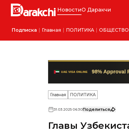
Новости
О Даракчи
Подписка
Главная
ПОЛИТИКА
ОБЩЕСТВО
Главная
ПОЛИТИКА
Поделиться
31
.
03
.
2025
06
:
30
Главы Узбекист
обменялись мн
региональной 