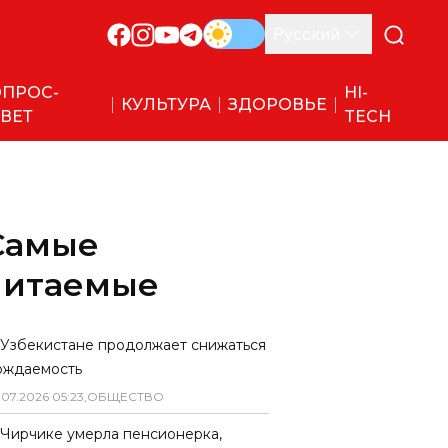
Русский
ПРОС-
HI-
КУЛЬТУРА
ЗДОРОВЬЕ
ВЕТ
TECH
Самые
читаемые
 Узбекистане продолжает снижаться
ождаемость
.
07
.
2026
05
:
23
,
ОБЩЕСТВО
 Чирчике умерла пенсионерка,