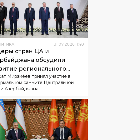
ЛИТИКА
31
.
07
.
2026
11
:
40
еры стран ЦА и
рбайджана обсудили
витие регионального
ат Мирзиёев принял участие в
рудничества
рмальном саммите Центральной
 и Азербайджана.