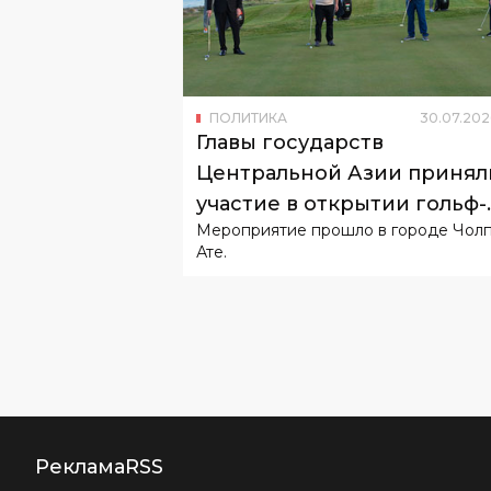
ПОЛИТИКА
30
.
07
.
202
Главы государств
Центральной Азии принял
участие в открытии гольф-
Мероприятие прошло в городе Чолп
клуба на Иссык-Куле
Ате.
Реклама
RSS