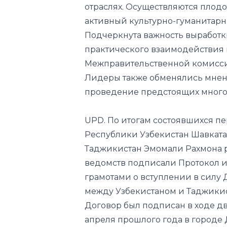
практического взаимодействия 
Межправительственной комисс
Лидеры также обменялись мнен
проведение предстоящих многос
UPD. По итогам состоявшихся п
Республики Узбекистан Шавкат
Таджикистан Эмомали Рахмона 
ведомств подписали Протокол 
грамотами о вступлении в силу
между Узбекистаном и Таджики
Договор был подписан в ходе д
апреля прошлого года в городе
Документ вступает в силу со д
Таджикистан
Президент Узб