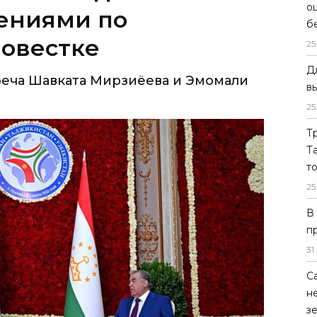
о
реча Шавката Мирзиёева и Эмомали
б
25
Д
в
25
Т
Т
т
25
В
п
31
.
С
н
з