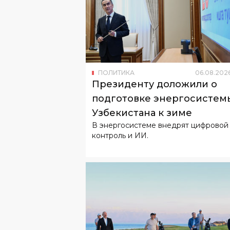
ПОЛИТИКА
06
.
08
.
202
Президенту доложили о
подготовке энергосистем
Узбекистана к зиме
В энергосистеме внедрят цифровой
контроль и ИИ.