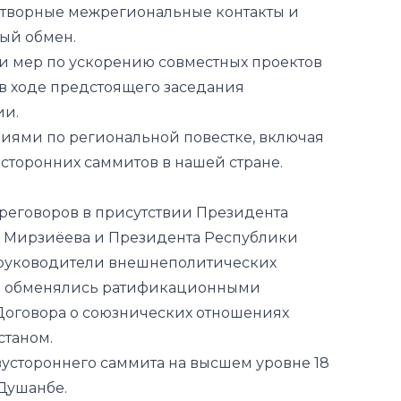
в ходе предстоящего заседания
ии.
иями по региональной повестке, включая
торонних саммитов в нашей стране.
ереговоров в присутствии Президента
а Мирзиёева и Президента Республики
руководители внешнеполитических
и обменялись ратификационными
 Договора о союзнических отношениях
станом.
вустороннего саммита на высшем уровне 18
 Душанбе.
ня обмена ратификационными грамотами.
екистана