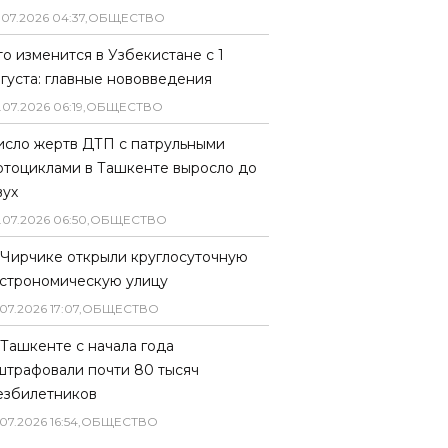
.
07
.
2026
04
:
37
,
ОБЩЕСТВО
то изменится в Узбекистане с 1
вгуста: главные нововведения
.
07
.
2026
06
:
19
,
ОБЩЕСТВО
исло жертв ДТП с патрульными
отоциклами в Ташкенте выросло до
вух
.
07
.
2026
06
:
50
,
ОБЩЕСТВО
 Чирчике открыли круглосуточную
астрономическую улицу
07
.
2026
17
:
07
,
ОБЩЕСТВО
 Ташкенте с начала года
штрафовали почти 80 тысяч
езбилетников
07
.
2026
16
:
54
,
ОБЩЕСТВО