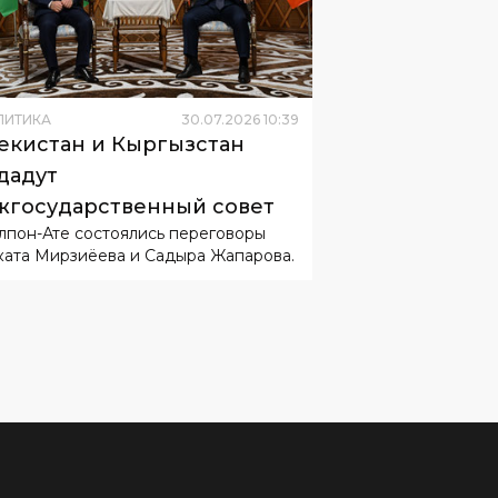
ЛИТИКА
30
.
07
.
2026
10
:
39
екистан и Кыргызстан
дадут
государственный совет
лпон-Ате состоялись переговоры
ата Мирзиёева и Садыра Жапарова.