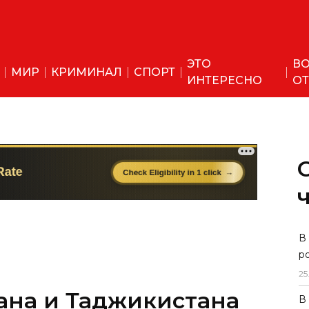
ЭТО
ВО
МИР
КРИМИНАЛ
СПОРТ
ИНТЕРЕСНО
ОТ
ана и Таджикистана
В
р
ениями по
25
повестке
В