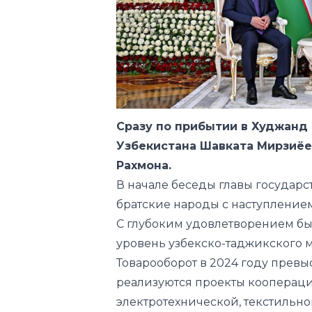
Сразу по прибытии в Худжанд
Узбекистана Шавката Мирзиёе
Рахмона.
В начале беседы главы государс
братские народы с наступление
С глубоким удовлетворением б
уровень узбекско-таджикского 
Товарооборот в 2024 году прев
реализуются проекты коопераци
электротехнической, текстильно
отраслях. Осуществляются плод
активный культурно-гуманитарн
Подчеркнута важность выработк