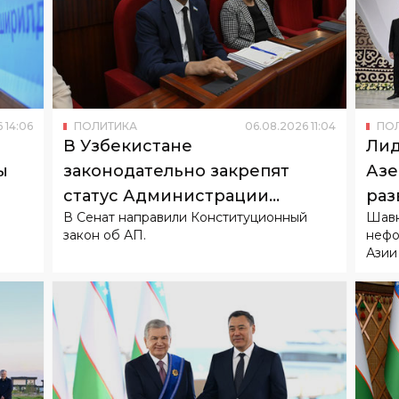
6
14
:
06
ПОЛИТИКА
06
.
08
.
2026
11
:
04
ПО
В Узбекистане
Лид
ы
законодательно закрепят
Азе
статус Администрации
раз
В Сенат направили Конституционный
Шавк
Президента
сот
закон об АП.
нефо
Азии