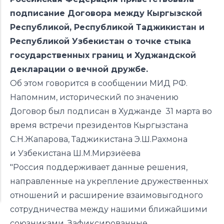
подписание Договора между Кыргызской
Республикой, Республикой Таджикистан и
Республикой Узбекистан о точке стыка
государственных границ и Худжандской
декларации о вечной дружбе.
Об этом говорится в
сообщении
МИД РФ.
Напомним, исторический по значению
Договор был
подписан
в Худжанде 31 марта во
время встречи президентов
Кыргызстана
С.Н.Жапарова,
Таджикистана
Э.Ш.Рахмона
и
Узбекистана
Ш.М.Мирзиёева
"Россия поддерживает данные решения,
направленные на укрепление дружественных
отношений и расширение взаимовыгодного
сотрудничества между нашими ближайшими
союзниками. Зафиксированные