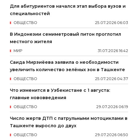
Для абитуриентов начался этап выбора вузов и
специальностей
ОБЩЕСТВО
25
.
07
.
2026
06
:
03
В Индонезии семиметровый питон проглотил
местного жителя
МИР
31
.
07
.
2026
16
:
42
Саида Мирзиёева заявила о необходимости
увеличить количество зелёных зон в Ташкенте
ОБЩЕСТВО
25
.
07
.
2026
04
:
37
Что изменится в Узбекистане с 1 августа:
главные нововведения
ОБЩЕСТВО
29
.
07
.
2026
06
:
19
Число жертв ДТП с патрульными мотоциклами в
Ташкенте выросло до двух
ОБЩЕСТВО
29
.
07
.
2026
06
:
50