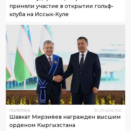
приняли участие в открытии гольф-
клуба на Иссык-Куле
ПОЛИТИКА
30
.
07
.
2026
11
:
52
Шавкат Мирзиёев награжден высшим
орденом Кыргызстана