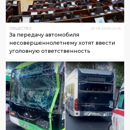
ОБЩЕСТВО
05
.
08
.
2026
02
:
45
За передачу автомобиля
несовершеннолетнему хотят ввести
уголовную ответственность