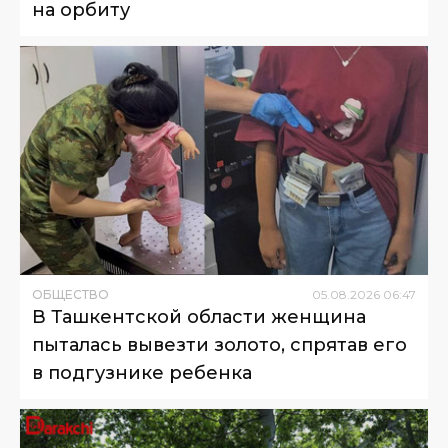
на орбиту
ОБЩЕСТВО
05
.
08
.
2026
06
:
47
В Ташкентской области женщина
пыталась вывезти золото, спрятав его
в подгузнике ребенка