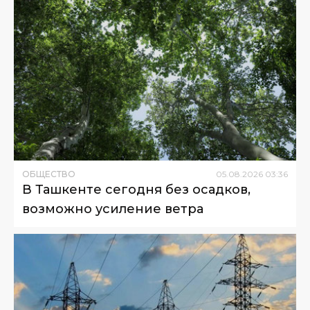
ОБЩЕСТВО
05
.
08
.
2026
03
:
36
В Ташкенте сегодня без осадков,
возможно усиление ветра