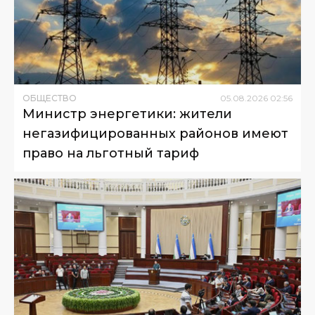
ОБЩЕСТВО
05
.
08
.
2026
02
:
56
Министр энергетики: жители
негазифицированных районов имеют
право на льготный тариф