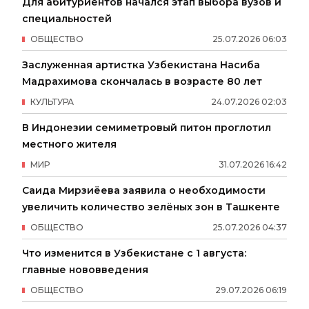
Для абитуриентов начался этап выбора вузов и
специальностей
ОБЩЕСТВО
25
.
07
.
2026
06
:
03
Заслуженная артистка Узбекистана Насиба
Мадрахимова скончалась в возрасте 80 лет
КУЛЬТУРА
24
.
07
.
2026
02
:
03
В Индонезии семиметровый питон проглотил
местного жителя
МИР
31
.
07
.
2026
16
:
42
Саида Мирзиёева заявила о необходимости
увеличить количество зелёных зон в Ташкенте
ОБЩЕСТВО
25
.
07
.
2026
04
:
37
Что изменится в Узбекистане с 1 августа:
главные нововведения
ОБЩЕСТВО
29
.
07
.
2026
06
:
19